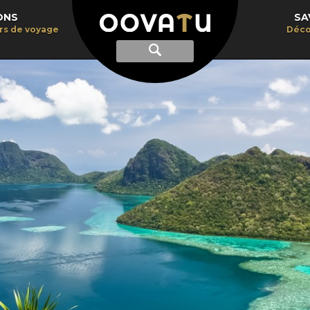
ONS
SA
irs de voyage
Déco
Afficher
Recherche
la
recherche