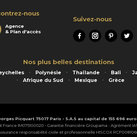
ontrez-nous
Suivez-nous
Agence
& Plan d'accès
Facebook
Instagram
Pinteres
Tw
Nos plus belles destinations
eychelles
Polynésie
Thaïlande
Bali
J
Afrique du Sud
Mexique
Grèce
orges Picquart 75017 Paris - S.A.S au capital de 155 696 eur
ut France IM075100020 - Garantie financière Groupama - Agrément IATA
Assurance responsabilité civile et professionnelle HISCOX RCP008106