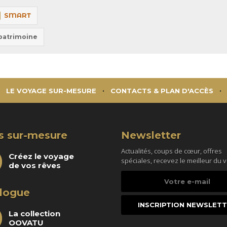
SMART
 patrimoine
LE VOYAGE SUR-MESURE
CONTACTS & PLAN D'ACCÈS
s sur-mesure
Newsletter
Actualités, coups de cœur, offres
Créez le voyage
spéciales, recevez le meilleur du 
de vos rêves
Votre
e-
logue
mail
La collection
OOVATU