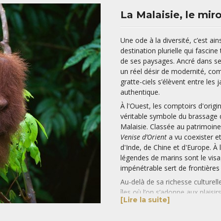
La Malaisie, le miro
Une ode à la diversité, c’est ain
destination plurielle qui fascin
de ses paysages. Ancré dans se
un réel désir de modernité, c
gratte-ciels s’élèvent entre les
authentique.
À l'Ouest, les comptoirs d'orig
véritable symbole du brassage de 
Malaisie. Classée au patrimoin
Venise d’Orient
a vu coexister et 
d'Inde, de Chine et d'Europe. À 
légendes de marins sont le visag
impénétrable sert de frontières
Au-delà de sa richesse culturell
îles où l’on s’adonne aux plaisir
[Lire la suite]
invitation à la détente en séjo
plages immaculées. A l’animati