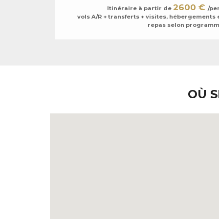
2600 €
Itinéraire à partir de
/pe
vols A/R + transferts + visites, hébergements 
repas selon program
OÙ S