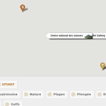
Bank Negara Malaysia Museum and Art Gallery
Centre national des sciences
SMART
 patrimoine
Nature
Plages
Plongée
R
Golfs