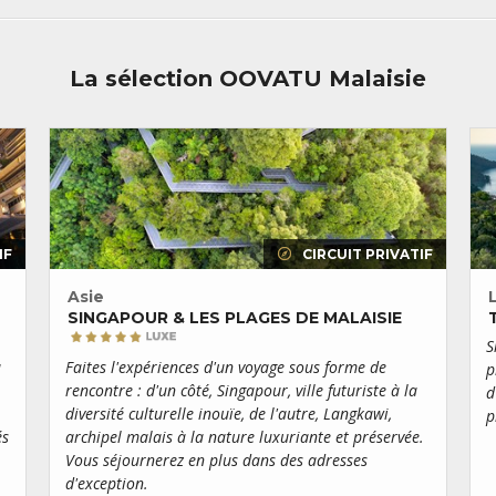
l’atmosphère paisible de la pla
émergeant de la mer d’Andaman
Kok, connue pour avoir accueill
Roi
.
La sélection OOVATU Malaisie
Les passionnés de plongée et d
les nombreux spots du parc mar
Bornéo. La partie nord de cette
deux régions au charme sauvage
son
séjour en Malaisie
. Les 
travers la végétation luxurian
immense réseau de grottes, tand
IF
CIRCUIT PRIVATIF
du mont Kinabalu, culminant à
garantis.
Asie
SINGAPOUR & LES PLAGES DE MALAISIE
S
u
Faites l'expériences d'un voyage sous forme de
p
rencontre : d'un côté, Singapour, ville futuriste à la
d
diversité culturelle inouïe, de l'autre, Langkawi,
p
és
archipel malais à la nature luxuriante et préservée.
Vous séjournerez en plus dans des adresses
d'exception.