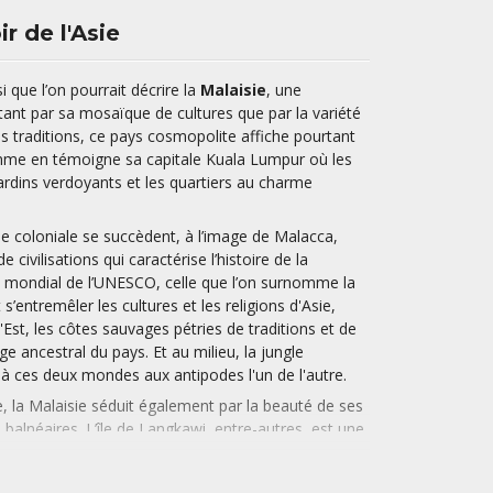
ir de l'Asie
si que l’on pourrait décrire la
Malaisie
, une
e tant par sa mosaïque de cultures que par la variété
s traditions, ce pays cosmopolite affiche pourtant
omme en témoigne sa capitale Kuala Lumpur où les
 jardins verdoyants et les quartiers au charme
ine coloniale se succèdent, à l’image de Malacca,
civilisations qui caractérise l’histoire de la
e mondial de l’UNESCO, celle que l’on surnomme la
s’entremêler les cultures et les religions d'Asie,
l'Est, les côtes sauvages pétries de traditions et de
e ancestral du pays. Et au milieu, la jungle
 à ces deux mondes aux antipodes l'un de l'autre.
e, la Malaisie séduit également par la beauté de ses
s balnéaires. L’île de Langkawi, entre-autres, est une
urnant dans des hôtels de luxe posés au bord de
on de celles de Cenang et de Tengah, préférez