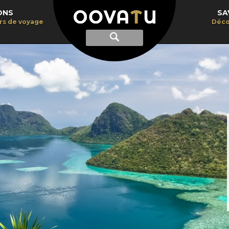
ONS
SA
irs de voyage
Déco
Afficher
Recherche
la
recherche