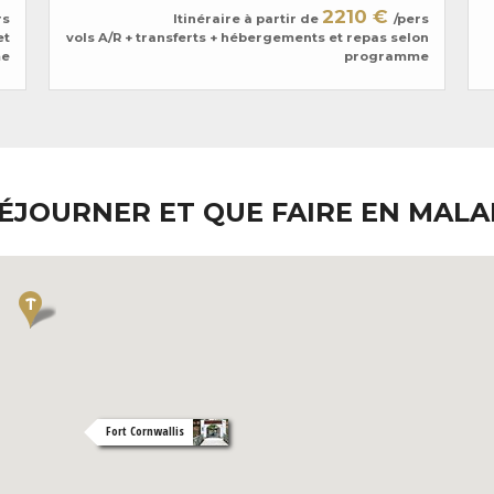
2210 €
rs
Itinéraire à partir de
/pers
et
vols A/R + transferts + hébergements et repas selon
me
programme
ÉJOURNER ET QUE FAIRE EN MALAI
Fort Cornwallis