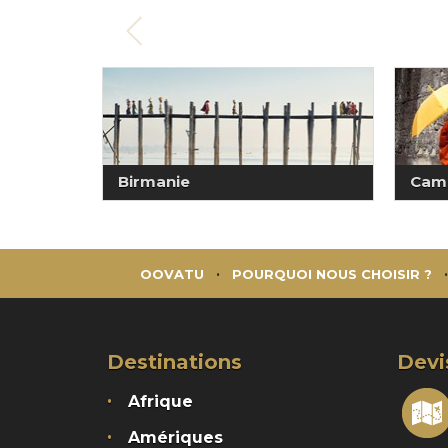
Birmanie
Cam
OOVATU
POURQUOI NOUS CHOISIR ?
Destinations
Devi
Afrique
Amériques