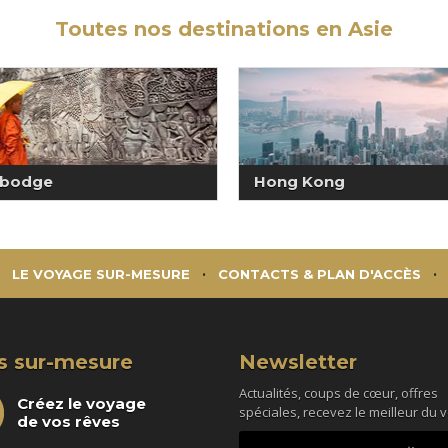
Toutes nos destinations en Asie
bodge
Hong Kong
LE VOYAGE SUR-MESURE
CONTACTS & PLAN D'ACCÈS
s sur-mesure
Newsletter
Actualités, coups de cœur, offres
Créez le voyage
spéciales, recevez le meilleur du 
de vos rêves
Votre