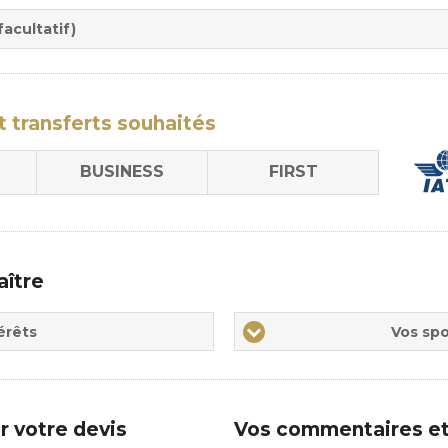
rée
sion
acultatif)
t transferts
souhaités
BUSINESS
FIRST
aître
Vos
érêts
Vos spo
sports
de
prédilections
r votre devis
Vos commentaires et 