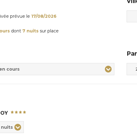
Vil
rivée
prévue le
17/08/2026
jours
dont
7 nuits
sur place
Par
Adul
Enfa
 en cours
MOY
ix
 nuits