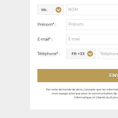
Mr.
Civilité* :
Nom* :
Prénom* :
E-mail* :
FR +33
Téléphone* :
EN
Par cette demande de devis, j'accepte que les informati
mon voyage ainsi que pour la communication de son
Informatique et Liberté du 6 janv