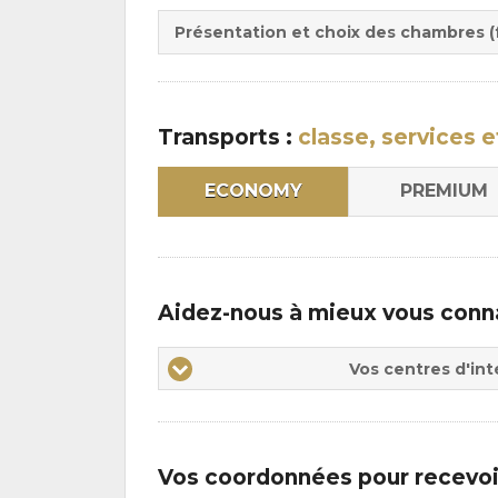
Du
la
:
pen
Présentation et choix des chambres (f
:
Transports :
classe, services e
ECONOMY
PREMIUM
Aidez-nous à mieux vous conn
Vos
Vos centres d'int
centres
d'intérêts
Vos coordonnées pour recevoi