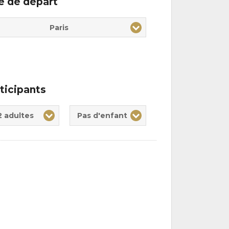
le de départ
Paris
ticipants
te(s)
nt(s)
2 adultes
Pas d'enfant