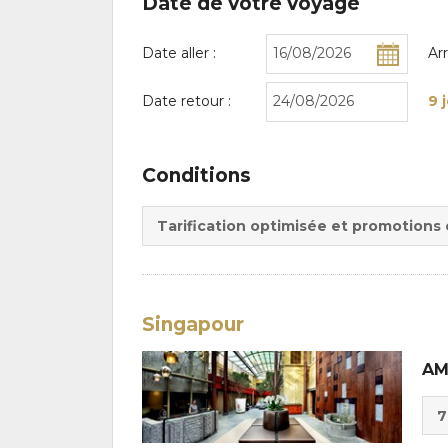
Date de votre voyage
Date aller :
Ar
Date retour :
9 
Conditions
Tarification optimisée et promotions
Singapour
A
Cho
7
de