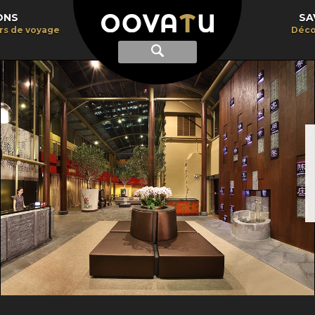
ONS
SA
irs de voyage
Déco
Afficher
Recherche
la
recherche