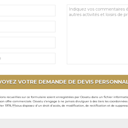
Vos
commentaires
et
souhaits
particuliers
VOYEZ VOTRE DEMANDE DE DEVIS
PERSONNAL
ons recueillies sur ce formulaire soient enregistrées par Oovatu dans un fichier informati
 offre commerciale. Oovatu s'engage à ne jamais divulguer à des tiers les coordonnées de 
ier 1978, vous disposez d'un droit d'accès, de modification, de rectification et de suppre