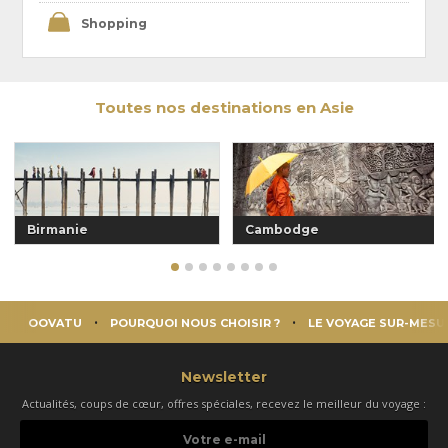
Shopping
Toutes nos destinations en Asie
Birmanie
Cambodge
OOVATU
POURQUOI NOUS CHOISIR ?
LE VOYAGE SUR-MESU
Newsletter
Actualités, coups de cœur, offres spéciales, recevez le meilleur du voyage :
Votre