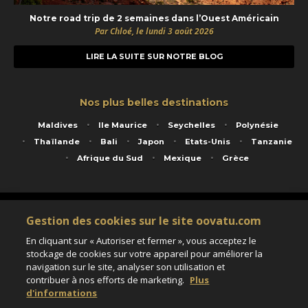
Notre road trip de 2 semaines dans l’Ouest Américain
Par Chloé, le lundi 3 août 2026
LIRE LA SUITE SUR NOTRE BLOG
Nos plus belles destinations
Maldives
Ile Maurice
Seychelles
Polynésie
Thaïlande
Bali
Japon
Etats-Unis
Tanzanie
Afrique du Sud
Mexique
Grèce
Service animé par Nautil Voyages - 22 rue Georges Picquart 75017 Paris - S.A.S
Gestion des cookies sur le site oovatu.com
au capital de 155 696 euros - RCS Paris B 423 671 973 - Code APE 7911Z
Matricule Atout France IM075100020 - Garantie financière Groupama - Agrément IATA
En cliquant sur « Autoriser et fermer », vous acceptez le
n°20-2 4177 1
stockage de cookies sur votre appareil pour améliorer la
Assurance responsabilité civile et professionnelle HISCOX RCP0081066
navigation sur le site, analyser son utilisation et
contribuer à nos efforts de marketing.
Plus
d'informations