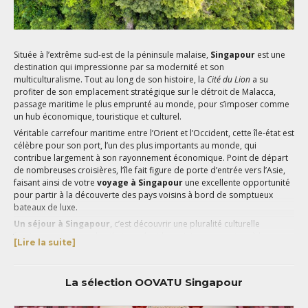
Située à l’extrême sud-est de la péninsule malaise,
Singapour
est une
destination qui impressionne par sa modernité et son
multiculturalisme. Tout au long de son histoire, la
Cité du Lion
a su
profiter de son emplacement stratégique sur le détroit de Malacca,
passage maritime le plus emprunté au monde, pour s’imposer comme
un hub économique, touristique et culturel.
Véritable carrefour maritime entre l’Orient et l’Occident, cette île-état est
célèbre pour son port, l’un des plus importants au monde, qui
contribue largement à son rayonnement économique. Point de départ
de nombreuses croisières, l’île fait figure de porte d’entrée vers l’Asie,
faisant ainsi de votre
voyage à Singapour
une excellente opportunité
pour partir à la découverte des pays voisins à bord de somptueux
bateaux de luxe.
Un séjour à Singapour,
c’est découvrir une pluralité culturelle
fascinante et un puzzle ethnique dont les origines remontent à la
[Lire la suite]
période coloniale avec les arrivées d’immigrés chinois, indiens, malais
et indonésiens. A
Chinatown
, vous déambulerez entre les charmantes
rues piétonnes bordées de «
shophouses »
, des maisons-boutiques
La sélection OOVATU Singapour
reconnaissables à leurs façades colorées. Le quartier de
Little India
vous séduira par son ambiance animée et ses ruelles pittoresques aux