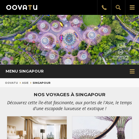
Afficher
Aff
Rappel
gratuit
la
le
recherch
me
pri
MENU SINGAPOUR
OOVATU
ASIE
SINGAPOUR
NOS VOYAGES À SINGAPOUR
Découvrez cette île-état fascinante, aux portes de l'Asie, le temps
d'une escapade luxueuse et exotique !