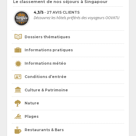
Raffles Hotel
Le classement de nos séjours à Singapour
, du nom du fondateur de la ville, se distingue par son
architecture coloniale remarquable, marquée par une sublime façade
4,3/5
- 27 AVIS CLIENTS
victorienne. Un établissement légendaire où ont séjourné d’illustres
Découvrez les hôtels préférés des voyageurs OOVATU
écrivains tels que
Joseph Conrad
,
Ernest Hemingway
ou encore
Rudyard
Kipling
. Plus moderne mais non moins luxueux, le Marina Bay Sands fait
partie des symboles de Singapour avec son allure imposante et sa
superbe piscine à débordement perchée sur le toit, garantissant une
Dossiers thématiques
vue imprenable sur la
skyline
singapourienne.
Informations pratiques
Informations météo
Conditions d’entrée
Culture & Patrimoine
Nature
Plages
Restaurants & Bars