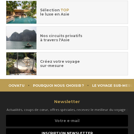
Sélection
TOP
le luxe en Asie
Nos circuits privatifs
à travers l'Asie
Créez votre voyage
sur-mesure
OOVATU
POURQUOI NOUS CHOISIR ?
LE VOYAGE SUR-MESU
Newsletter
Actualités, coups de cœur, offres spéciales, recevez le meilleur du voyage :
Votre
e-
mail