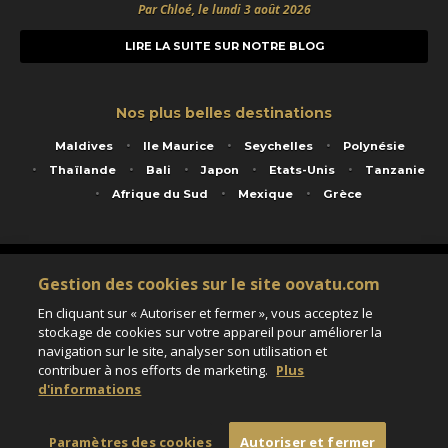
Par Chloé, le lundi 3 août 2026
LIRE LA SUITE SUR NOTRE BLOG
Nos plus belles destinations
Maldives
Ile Maurice
Seychelles
Polynésie
Thaïlande
Bali
Japon
Etats-Unis
Tanzanie
Afrique du Sud
Mexique
Grèce
Service animé par Nautil Voyages - 22 rue Georges Picquart 75017 Paris - S.A.S
Gestion des cookies sur le site oovatu.com
au capital de 155 696 euros - RCS Paris B 423 671 973 - Code APE 7911Z
Matricule Atout France IM075100020 - Garantie financière Groupama - Agrément IATA
En cliquant sur « Autoriser et fermer », vous acceptez le
n°20-2 4177 1
stockage de cookies sur votre appareil pour améliorer la
Assurance responsabilité civile et professionnelle HISCOX RCP0081066
navigation sur le site, analyser son utilisation et
contribuer à nos efforts de marketing.
Plus
d'informations
Paramètres des cookies
Paramètres des cookies
Autoriser et fermer