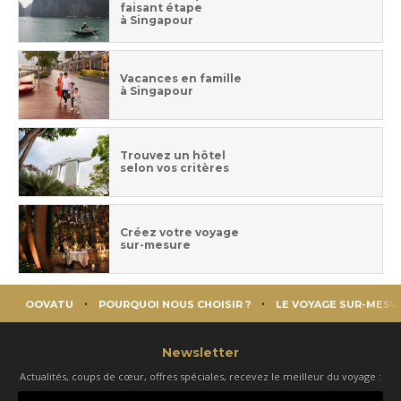
faisant étape
à Singapour
Vacances en famille
à Singapour
Trouvez un hôtel
selon vos critères
Créez votre voyage
sur-mesure
OOVATU
POURQUOI NOUS CHOISIR ?
LE VOYAGE SUR-MESU
Newsletter
Actualités, coups de cœur, offres spéciales, recevez le meilleur du voyage :