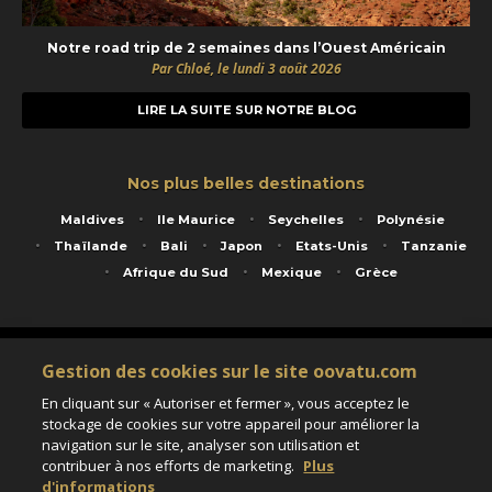
Notre road trip de 2 semaines dans l’Ouest Américain
Par Chloé, le lundi 3 août 2026
LIRE LA SUITE SUR NOTRE BLOG
Nos plus belles destinations
Maldives
Ile Maurice
Seychelles
Polynésie
Thaïlande
Bali
Japon
Etats-Unis
Tanzanie
Afrique du Sud
Mexique
Grèce
Service animé par Nautil Voyages - 22 rue Georges Picquart 75017 Paris - S.A.S
Gestion des cookies sur le site oovatu.com
au capital de 155 696 euros - RCS Paris B 423 671 973 - Code APE 7911Z
Matricule Atout France IM075100020 - Garantie financière Groupama - Agrément IATA
En cliquant sur « Autoriser et fermer », vous acceptez le
n°20-2 4177 1
stockage de cookies sur votre appareil pour améliorer la
Assurance responsabilité civile et professionnelle HISCOX RCP0081066
navigation sur le site, analyser son utilisation et
contribuer à nos efforts de marketing.
Plus
d'informations