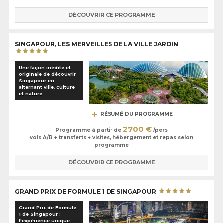
DÉCOUVRIR CE PROGRAMME
SINGAPOUR, LES MERVEILLES DE LA VILLE JARDIN
Une façon inédite et
originale de découvrir
Singapour en
alternant ville, culture
et nature
RÉSUMÉ DU PROGRAMME
2700 €
Programme à partir de
/pers
vols A/R + transferts + visites, hébergement et repas selon
programme
DÉCOUVRIR CE PROGRAMME
GRAND PRIX DE FORMULE 1 DE SINGAPOUR
Grand Prix de Formule
1 de Singapour :
l'expérience unique