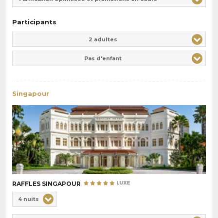
Participants
Adulte(s)
Enfant(s)
2 adultes
Pas d'enfant
Singapour
RAFFLES SINGAPOUR
Choix
4 nuits
de
Durée