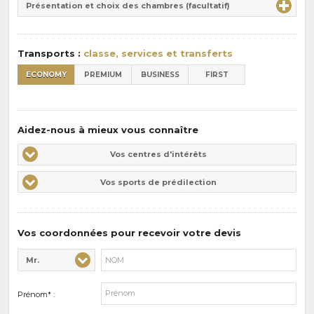
la
Présentation et choix des chambres (facultatif)
:
pension
:
Transports :
classe, services et transferts
ECONOMY
PREMIUM
BUSINESS
FIRST
Aidez-nous à mieux vous connaître
Vos
Vos centres d'intérêts
centres
Vos
Vos sports de prédilection
d'intérêts
sports
de
prédilections
Vos coordonnées pour recevoir votre devis
Mr.
Civilité* :
Nom* :
Prénom* :