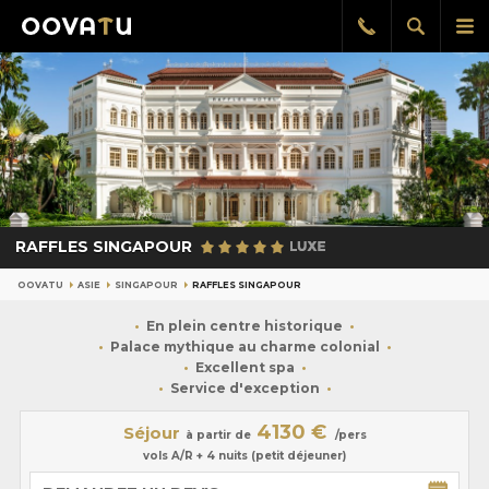
Afficher
Aff
Rappel
gratuit
la
le
recherch
me
pri
RAFFLES SINGAPOUR
OOVATU
ASIE
SINGAPOUR
RAFFLES SINGAPOUR
En plein centre historique
Palace mythique au charme colonial
Excellent spa
Service d'exception
4130 €
Séjour
à partir de
/pers
vols A/R + 4 nuits (petit déjeuner)