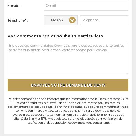
E-mail* :
FR +33
Téléphone* :
Vos commentaires et souhaits particuliers
Vos
commentaires
et
souhaits
particuliers
ENVOYEZ VOTRE DEMANDE DE DEVIS
Par cette demande de devis, j'accepte que les informations recueillies sur ce formulaire
soient enregistrées par Oovatu dans un fichier informatisé pour les besoins
réglementaires et légaux de suivi de mon voyage ainsi que pour la communication de
son offre commerciale. Oovatu s'engage à ne jamais divulguer à des tiers les
coordonnées de ses clients. Conformément à l'article 34 de la loi Informatique et
Liberté du 6 janvier 1978, vous disposez d'un droit d'accès, de modification, de
rectification et de suppression des données vous concernant.