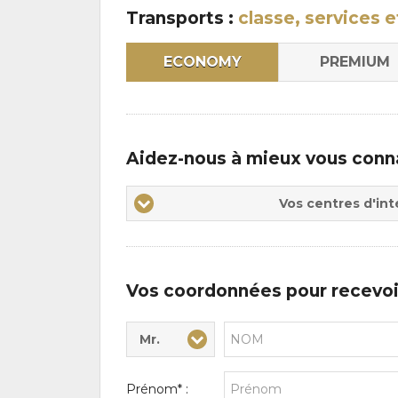
:
Transports :
classe, services e
ECONOMY
PREMIUM
Aidez-nous à mieux vous conn
Vos
Vos centres d'int
centres
d'intérêts
Vos coordonnées pour recevoi
Mr.
Civilité* :
Nom* :
Prénom* :