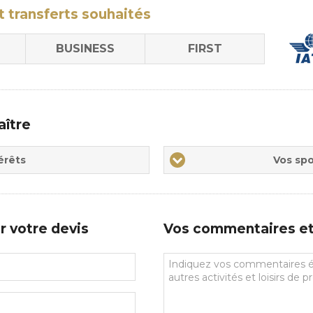
t transferts
souhaités
BUSINESS
FIRST
aître
Vos
érêts
Vos spo
sports
de
prédilections
r votre devis
Vos commentaires et 
Vos
commentaires
et
souhaits