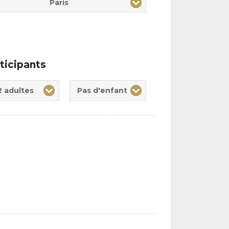
Paris
ticipants
te(s)
nt(s)
2 adultes
Pas d'enfant