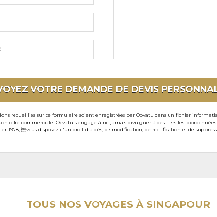
particuliers
VOYEZ VOTRE DEMANDE DE DEVIS
PERSONNAL
ons recueillies sur ce formulaire soient enregistrées par Oovatu dans un fichier informati
 offre commerciale. Oovatu s'engage à ne jamais divulguer à des tiers les coordonnées de 
ier 1978, vous disposez d'un droit d'accès, de modification, de rectification et de suppre
TOUS NOS VOYAGES À SINGAPOUR