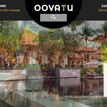
ONS
SA
irs de voyage
Déco
Afficher
Recherche
la
recherche