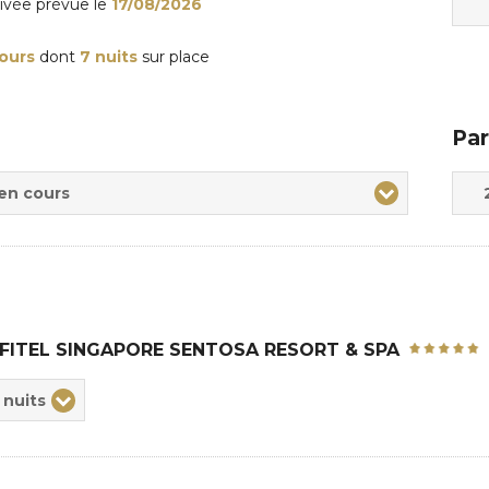
rivée
prévue le
17/08/2026
jours
dont
7 nuits
sur place
Par
Adul
Enfa
 en cours
FITEL SINGAPORE SENTOSA RESORT & SPA
ix
 nuits
rée
sion