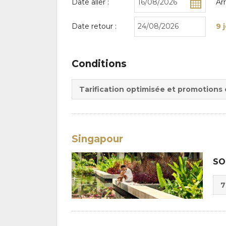
Date aller :
Ar
Date retour :
9 
Conditions
Tarification optimisée et promotions
Singapour
SO
Cho
7
de
Du
la
:
pen