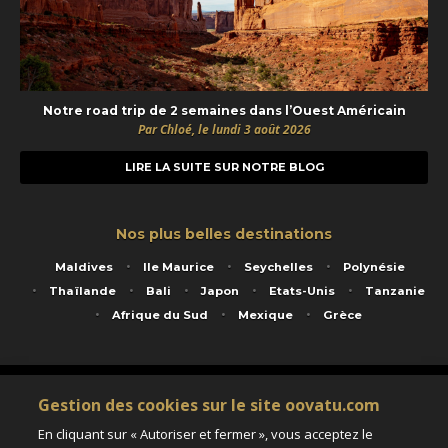
Notre road trip de 2 semaines dans l’Ouest Américain
Par Chloé, le lundi 3 août 2026
LIRE LA SUITE SUR NOTRE BLOG
Nos plus belles destinations
Maldives
Ile Maurice
Seychelles
Polynésie
Thaïlande
Bali
Japon
Etats-Unis
Tanzanie
Afrique du Sud
Mexique
Grèce
Service animé par Nautil Voyages - 22 rue Georges Picquart 75017 Paris - S.A.S
Gestion des cookies sur le site oovatu.com
au capital de 155 696 euros - RCS Paris B 423 671 973 - Code APE 7911Z
Matricule Atout France IM075100020 - Garantie financière Groupama - Agrément IATA
En cliquant sur « Autoriser et fermer », vous acceptez le
n°20-2 4177 1