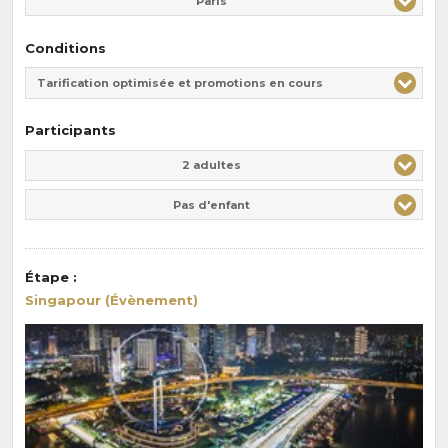
Paris
Conditions
Tarification optimisée et promotions en cours
Participants
Adulte(s)
Enfant(s)
2 adultes
Pas d'enfant
Étape
:
Singapour (Évènement)