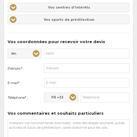
Vos
Vos centres d'intérêts
centres
Vos
Vos sports de prédilection
d'intérêts
sports
de
prédilections
Vos coordonnées pour recevoir votre devis
Mr.
Civilité* :
Nom* :
Prénom* :
E-mail* :
FR +33
Téléphone* :
Vos commentaires et souhaits particuliers
Vos
commentaires
et