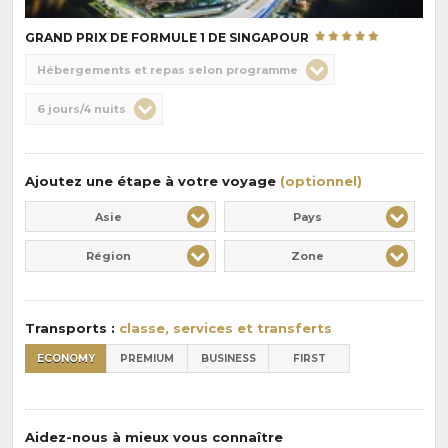
GRAND PRIX DE FORMULE 1 DE SINGAPOUR
Choix
Hébergements et repas selon programme
de
Durée
6 jours/4 nuits
la
:
pension
:
Ajoutez une étape à votre voyage
(optionnel)
Asie
Pays
Région
Zone
Transports :
classe, services et transferts
ECONOMY
PREMIUM
BUSINESS
FIRST
Aidez-nous à mieux vous connaître