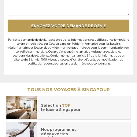
souhaits
particuliers
ENVOYEZ VOTRE DEMANDE DE DEVIS
Par cette demande de devis, j'accepte que les informations recueillies sur ce formulaire
soient enregistrées par Oovatu dans un fichier informatisé pour les besoins
réglementaires et légaux de suivi de mon voyage ainsi que pour la communication de
son offre commerciale. Oovatu s'engage à ne jamais divulguer à des tiers les
coordonnées de ses clients. Conformément à l'article 34 de la loi Informatique et
Liberté du 6 janvier 1978, vous disposez d'un droit d'accès, de modification, de
rectification et de suppression des données vous concernant.
TOUS NOS VOYAGES À SINGAPOUR
Sélection
TOP
le luxe à Singapour
Nos programmes
découvertes