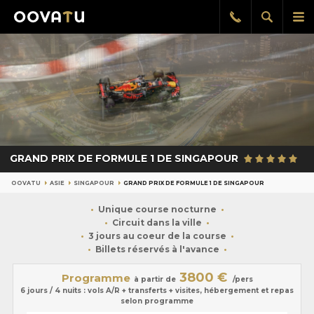
Afficher
Aff
Rappel
gratuit
la
le
recherch
me
pri
GRAND PRIX DE FORMULE 1 DE SINGAPOUR
OOVATU
ASIE
SINGAPOUR
GRAND PRIX DE FORMULE 1 DE SINGAPOUR
Unique course nocturne
Circuit dans la ville
3 jours au coeur de la course
Billets réservés à l'avance
3800 €
Programme
à partir de
/pers
6 jours / 4 nuits : vols A/R + transferts + visites, hébergement et repas
selon programme