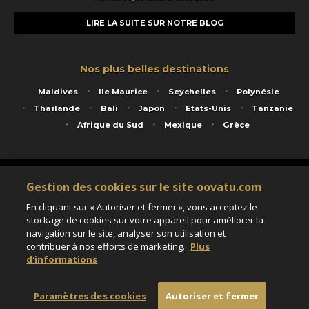
LIRE LA SUITE SUR NOTRE BLOG
Nos plus belles destinations
Maldives
Ile Maurice
Seychelles
Polynésie
Thaïlande
Bali
Japon
Etats-Unis
Tanzanie
Afrique du Sud
Mexique
Grèce
Service animé par Nautil Voyages - 22 rue Georges Picquart 75017 Paris - S.A.S
Gestion des cookies sur le site oovatu.com
au capital de 155 696 euros - RCS Paris B 423 671 973 - Code APE 7911Z
Matricule Atout France IM075100020 - Garantie financière Groupama - Agrément IATA
En cliquant sur « Autoriser et fermer », vous acceptez le
n°20-2 4177 1
stockage de cookies sur votre appareil pour améliorer la
Assurance responsabilité civile et professionnelle HISCOX RCP0081066
navigation sur le site, analyser son utilisation et
contribuer à nos efforts de marketing.
Plus
d'informations
Paramètres des cookies
Paramètres des cookies
Autoriser et fermer