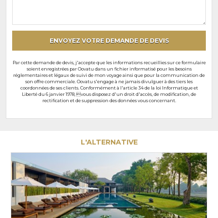
souhaits
particuliers
ENVOYEZ VOTRE DEMANDE DE DEVIS
Par cette demande de devis, j'accepte que les informations recueillies sur ce formulaire
soient enregistrées par Oovatu dans un fichier informatisé pour les besoins
réglementaires et légaux de suivi de mon voyage ainsi que pour la communication de
son offre commerciale. Oovatu s'engage à ne jamais divulguer à des tiers les
coordonnées de ses clients. Conformément à l'article 34 de la loi Informatique et
Liberté du 6 janvier 1978, vous disposez d'un droit d'accès, de modification, de
rectification et de suppression des données vous concernant.
L'ALTERNATIVE