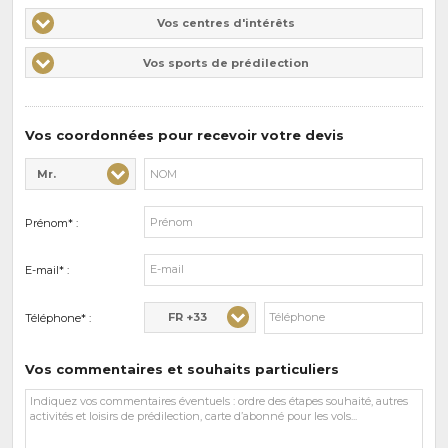
Vos
Vos centres d'intérêts
centres
Vos
Vos sports de prédilection
d'intérêts
sports
de
prédilections
Vos coordonnées pour recevoir votre devis
Mr.
Civilité* :
Nom* :
Prénom* :
E-mail* :
FR +33
Téléphone* :
Vos commentaires et souhaits particuliers
Vos
commentaires
et