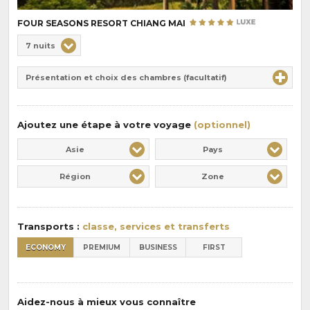
FOUR SEASONS RESORT CHIANG MAI
Choix
7 nuits
de
Durée
la
Présentation et choix des chambres (facultatif)
:
pension
:
Ajoutez une étape à votre voyage
(optionnel)
Asie
Pays
Région
Zone
Transports :
classe, services et transferts
ECONOMY
PREMIUM
BUSINESS
FIRST
Aidez-nous à mieux vous connaître