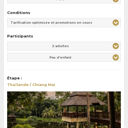
Conditions
Tarification optimisée et promotions en cours
Participants
Adulte(s)
Enfant(s)
2 adultes
Pas d'enfant
Étape
:
Thaïlande / Chiang Mai