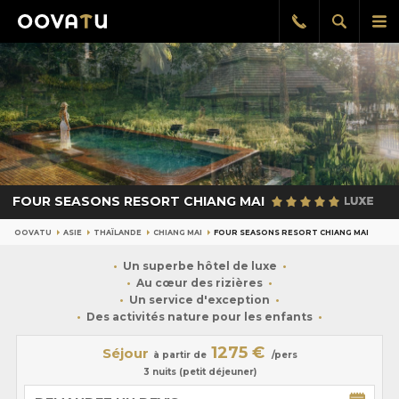
Afficher
Aff
Rappel
gratuit
la
le
recherch
me
pri
FOUR SEASONS RESORT CHIANG MAI
OOVATU
ASIE
THAÏLANDE
CHIANG MAI
FOUR SEASONS RESORT CHIANG MAI
Un superbe hôtel de luxe
Au cœur des rizières
Un service d'exception
Des activités nature pour les enfants
1275 €
Séjour
à partir de
/pers
3 nuits (petit déjeuner)