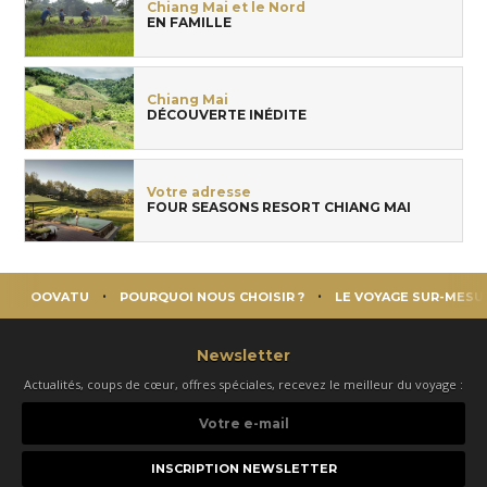
Chiang Mai et le Nord
EN FAMILLE
Chiang Mai
DÉCOUVERTE INÉDITE
Votre adresse
FOUR SEASONS RESORT CHIANG MAI
OOVATU
POURQUOI NOUS CHOISIR ?
LE VOYAGE SUR-MESU
Newsletter
Actualités, coups de cœur, offres spéciales, recevez le meilleur du voyage :
Votre
e-
mail