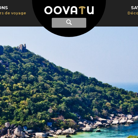
ONS
SA
irs de voyage
Déco
Afficher
Recherche
la
recherche