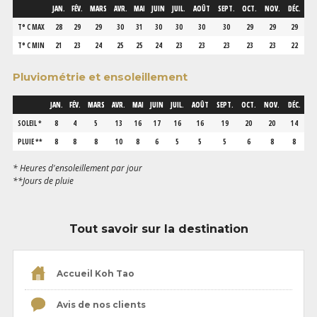
JAN.
FÉV.
MARS
AVR.
MAI
JUIN
JUIL.
AOÛT
SEPT.
OCT.
NOV.
DÉC.
T° C MAX
28
29
29
30
31
30
30
30
30
29
29
29
T° C MIN
21
23
24
25
25
24
23
23
23
23
23
22
Pluviométrie et ensoleillement
JAN.
FÉV.
MARS
AVR.
MAI
JUIN
JUIL.
AOÛT
SEPT.
OCT.
NOV.
DÉC.
SOLEIL *
8
4
5
13
16
17
16
16
19
20
20
14
PLUIE **
8
8
8
10
8
6
5
5
5
6
8
8
* Heures d'ensoleillement par jour
**Jours de pluie
Tout savoir sur la destination
Accueil Koh Tao
Avis de nos clients