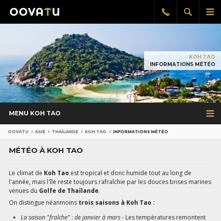
Afficher
Aff
Rappel
gratuit
la
le
recherch
me
pri
KOH TAO
INFORMATIONS MÉTÉO
MENU KOH TAO
OOVATU
ASIE
THAÏLANDE
KOH TAO
INFORMATIONS MÉTÉO
MÉTÉO À KOH TAO
Le climat de
Koh Tao
est tropical et donc humide tout au long de
l'année, mais l'île reste toujours rafraîchie par les douces brises marines
venues du
Golfe de Thaïlande
.
On distingue néanmoins
trois saisons à Koh Tao :
La saison "fraîche"
:
de janvier à mars
- Les températures remontent