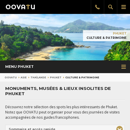
Afficher
Aff
Rappel
gratuit
la
le
recherch
me
pri
PHUKET
CULTURE & PATRIMOINE
MENU PHUKET
OOVATU
ASIE
THAÏLANDE
PHUKET
CULTURE & PATRIMOINE
MONUMENTS, MUSÉES & LIEUX INSOLITES DE
PHUKET
Découvrez notre sélection des spots les plus intéressants de Phuket.
Notez que OOVATU peut organiser pour vous des journées de visites
accompagnées de nos guides francophones.
Sommaire et accès rapide