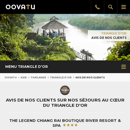
Afficher
Aff
Rappel
gratuit
la
le
recherch
me
pri
TRIANGLE D'OR
AVIS DE NOS CLIENTS
MENU TRIANGLE D'OR
OOVATU
ASIE
THAÏLANDE
TRIANGLE D'OR
AVIS DE NOS CLIENTS
AVIS DE NOS CLIENTS SUR NOS SÉJOURS AU CŒUR
DU TRIANGLE D'OR
THE LEGEND CHIANG RAI BOUTIQUE RIVER RESORT &
SPA