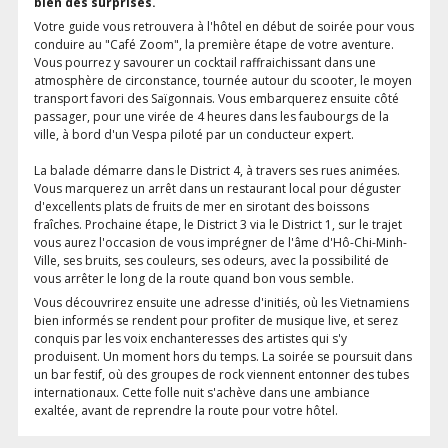
bien des surprises.
Votre guide vous retrouvera à l'hôtel en début de soirée pour vous
conduire au "Café Zoom", la première étape de votre aventure.
Vous pourrez y savourer un cocktail raffraichissant dans une
atmosphère de circonstance, tournée autour du scooter, le moyen
transport favori des Saïgonnais. Vous embarquerez ensuite côté
passager, pour une virée de 4 heures dans les faubourgs de la
ville, à bord d'un Vespa piloté par un conducteur expert.
La balade démarre dans le District 4, à travers ses rues animées.
Vous marquerez un arrêt dans un restaurant local pour déguster
d'excellents plats de fruits de mer en sirotant des boissons
fraîches. Prochaine étape, le District 3 via le District 1, sur le trajet
vous aurez l'occasion de vous imprégner de l'âme d'Hô-Chi-Minh-
Ville, ses bruits, ses couleurs, ses odeurs, avec la possibilité de
vous arrêter le long de la route quand bon vous semble.
Vous découvrirez ensuite une adresse d'initiés, où les Vietnamiens
bien informés se rendent pour profiter de musique live, et serez
conquis par les voix enchanteresses des artistes qui s'y
produisent. Un moment hors du temps. La soirée se poursuit dans
un bar festif, où des groupes de rock viennent entonner des tubes
internationaux. Cette folle nuit s'achève dans une ambiance
exaltée, avant de reprendre la route pour votre hôtel.