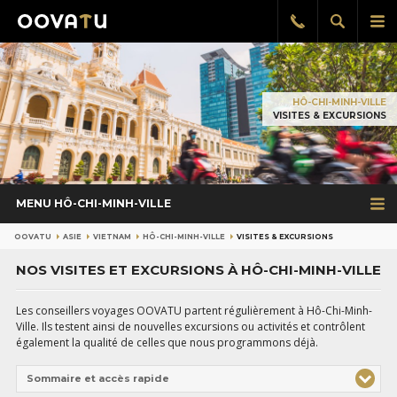
Afficher
Aff
Rappel
gratuit
la
le
recherch
me
pri
HÔ-CHI-MINH-VILLE
VISITES & EXCURSIONS
MENU HÔ-CHI-MINH-VILLE
OOVATU
ASIE
VIETNAM
HÔ-CHI-MINH-VILLE
VISITES & EXCURSIONS
NOS VISITES ET EXCURSIONS À HÔ-CHI-MINH-VILLE
Les conseillers voyages OOVATU partent régulièrement à Hô-Chi-Minh-
Ville. Ils testent ainsi de nouvelles excursions ou activités et contrôlent
également la qualité de celles que nous programmons déjà.
Sommaire et accès rapide