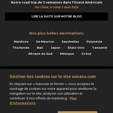
Notre road trip de 2 semaines dans l’Ouest Américain
Par Chloé, le lundi 3 août 2026
LIRE LA SUITE SUR NOTRE BLOG
Nos plus belles destinations
Maldives
Ile Maurice
Seychelles
Polynésie
Thaïlande
Bali
Japon
Etats-Unis
Tanzanie
Afrique du Sud
Mexique
Grèce
Service animé par Nautil Voyages - 22 rue Georges Picquart 75017 Paris - S.A.S
Gestion des cookies sur le site oovatu.com
au capital de 155 696 euros - RCS Paris B 423 671 973 - Code APE 7911Z
Matricule Atout France IM075100020 - Garantie financière Groupama - Agrément IATA
En cliquant sur « Autoriser et fermer », vous acceptez le
n°20-2 4177 1
stockage de cookies sur votre appareil pour améliorer la
Assurance responsabilité civile et professionnelle HISCOX RCP0081066
navigation sur le site, analyser son utilisation et
contribuer à nos efforts de marketing.
Plus
d'informations