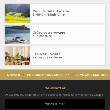
Circuits faisant étape
à Hô-Chi-Minh-Ville
Créez votre voyage
sur-mesure
Trouvez un hôtel
selon vos critères
OOVATU
POURQUOI NOUS CHOISIR ?
LE VOYAGE SUR-MESU
Newsletter
Actualités, coups de cœur, offres spéciales, recevez le meilleur du voyage :
Votre
e-