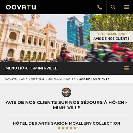
Afficher
Aff
Rappel
gratuit
la
le
recherch
me
pri
HÔ-CHI-MINH-VILLE
AVIS DE NOS CLIENTS
MENU HÔ-CHI-MINH-VILLE
OOVATU
ASIE
VIETNAM
HÔ-CHI-MINH-VILLE
AVIS DE NOS CLIENTS
AVIS DE NOS CLIENTS SUR NOS SÉJOURS À HÔ-CHI-
MINH-VILLE
HÔTEL DES ARTS SAIGON MGALLERY COLLECTION