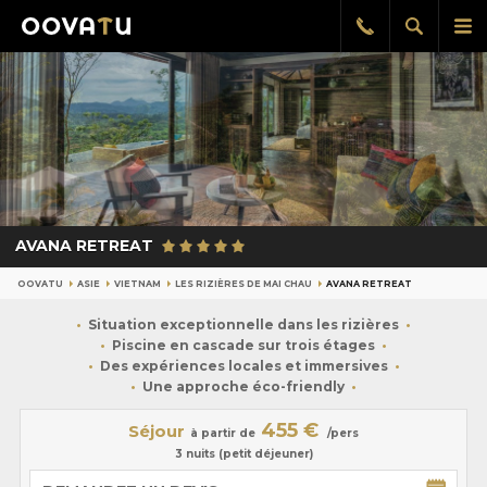
Afficher
Aff
Rappel
gratuit
la
le
recherch
me
pri
AVANA RETREAT
OOVATU
ASIE
VIETNAM
LES RIZIÈRES DE MAI CHAU
AVANA RETREAT
Situation exceptionnelle dans les rizières
Piscine en cascade sur trois étages
Des expériences locales et immersives
Une approche éco-friendly
455 €
Séjour
à partir de
/pers
3 nuits (petit déjeuner)