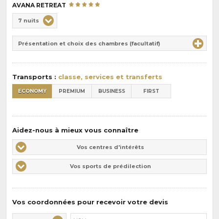
AVANA RETREAT
Choix
7 nuits
de
Durée
la
Présentation et choix des chambres (facultatif)
:
pension
:
Transports :
classe, services et transferts
ECONOMY
PREMIUM
BUSINESS
FIRST
Aidez-nous à mieux vous connaître
Vos
Vos centres d'intérêts
centres
Vos
Vos sports de prédilection
d'intérêts
sports
de
prédilections
Vos coordonnées pour recevoir votre devis