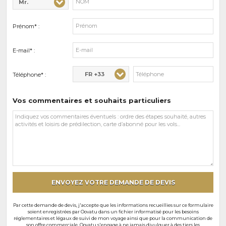
Mr.
Civilité* :
Nom* :
Prénom* :
E-mail* :
FR +33
Téléphone* :
Vos commentaires et souhaits particuliers
Vos
commentaires
et
souhaits
particuliers
ENVOYEZ VOTRE DEMANDE DE DEVIS
Par cette demande de devis, j'accepte que les informations recueillies sur ce formulaire
soient enregistrées par Oovatu dans un fichier informatisé pour les besoins
réglementaires et légaux de suivi de mon voyage ainsi que pour la communication de
son offre commerciale. Oovatu s'engage à ne jamais divulguer à des tiers les