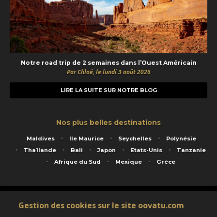
Notre road trip de 2 semaines dans l’Ouest Américain
Par Chloé, le lundi 3 août 2026
LIRE LA SUITE SUR NOTRE BLOG
Nos plus belles destinations
Maldives
Ile Maurice
Seychelles
Polynésie
Thaïlande
Bali
Japon
Etats-Unis
Tanzanie
Afrique du Sud
Mexique
Grèce
Service animé par Nautil Voyages - 22 rue Georges Picquart 75017 Paris - S.A.S
Gestion des cookies sur le site oovatu.com
au capital de 155 696 euros - RCS Paris B 423 671 973 - Code APE 7911Z
Matricule Atout France IM075100020 - Garantie financière Groupama - Agrément IATA