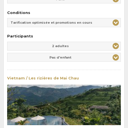
Conditions
Tarification optimisée et promotions en cours
Participants
Adulte(s)
Enfant(s)
2 adultes
Pas d'enfant
Vietnam / Les rizières de Mai Chau