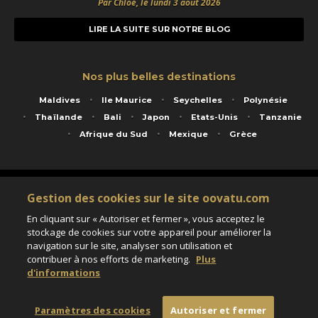
Par Chloé, le lundi 3 août 2026
LIRE LA SUITE SUR NOTRE BLOG
Nos plus belles destinations
Maldives
Ile Maurice
Seychelles
Polynésie
Thaïlande
Bali
Japon
Etats-Unis
Tanzanie
Afrique du Sud
Mexique
Grèce
Service animé par Nautil Voyages - 22 rue Georges Picquart 75017 Paris - S.A.S
Gestion des cookies sur le site oovatu.com
au capital de 155 696 euros - RCS Paris B 423 671 973 - Code APE 7911Z
Matricule Atout France IM075100020 - Garantie financière Groupama - Agrément IATA
En cliquant sur « Autoriser et fermer », vous acceptez le
n°20-2 4177 1
stockage de cookies sur votre appareil pour améliorer la
Assurance responsabilité civile et professionnelle HISCOX RCP0081066
navigation sur le site, analyser son utilisation et
contribuer à nos efforts de marketing.
Plus
d'informations
Paramètres des cookies
Paramètres des cookies
Autoriser et fermer