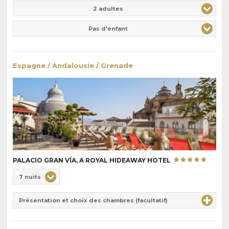
Adulte(s)
Enfant(s)
2 adultes
Pas d'enfant
Espagne / Andalousie / Grenade
PALACIO GRAN VÍA, A ROYAL HIDEAWAY HOTEL
Choix
7 nuits
de
Durée
la
Présentation et choix des chambres (facultatif)
:
pension
: