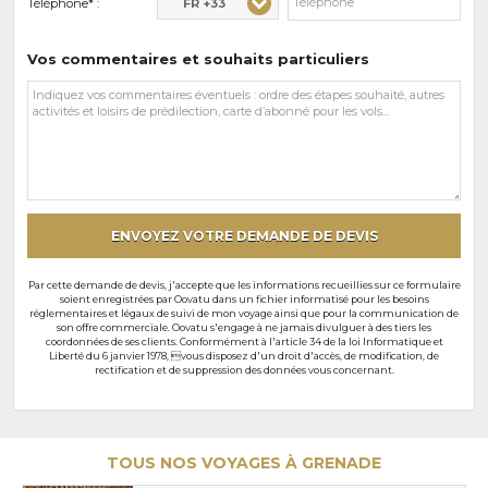
FR +33
Téléphone* :
Vos commentaires et souhaits particuliers
Vos
commentaires
et
souhaits
particuliers
ENVOYEZ VOTRE DEMANDE DE DEVIS
Par cette demande de devis, j'accepte que les informations recueillies sur ce formulaire
soient enregistrées par Oovatu dans un fichier informatisé pour les besoins
réglementaires et légaux de suivi de mon voyage ainsi que pour la communication de
son offre commerciale. Oovatu s'engage à ne jamais divulguer à des tiers les
coordonnées de ses clients. Conformément à l'article 34 de la loi Informatique et
Liberté du 6 janvier 1978, vous disposez d'un droit d'accès, de modification, de
rectification et de suppression des données vous concernant.
TOUS NOS VOYAGES À GRENADE