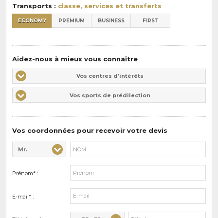
Transports :
classe, services et transferts
ECONOMY
PREMIUM
BUSINESS
FIRST
Aidez-nous à mieux vous connaître
Vos
Vos centres d'intérêts
centres
Vos
Vos sports de prédilection
d'intérêts
sports
de
prédilections
Vos coordonnées pour recevoir votre devis
Mr.
Civilité* :
Nom* :
Prénom* :
E-mail* :