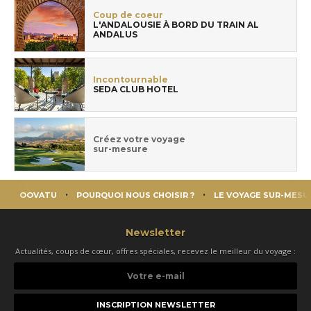
Coup de coeur
L'ANDALOUSIE À BORD DU TRAIN AL
ANDALUS
Incontournable
SEDA CLUB HOTEL
Créez votre voyage
sur-mesure
OOVATU
POURQUOI NOUS CHOISIR ?
LE VOYAGE SUR-MESU
Newsletter
Actualités, coups de cœur, offres spéciales, recevez le meilleur du voyage :
Votre
e-
mail