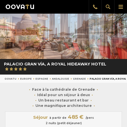
Afficher
Aff
Rappel
gratuit
la
le
recherch
me
pri
PALACIO GRAN VÍA, A ROYAL HIDEAWAY HOTEL
OOVATU
EUROPE
ESPAGNE
ANDALOUSIE
GRENADE
PALACIO GRAN VÍA, A ROYA
Face à la cathédrale de Grenade
Idéal pour un séjour à deux
Un beau restaurant et bar
Une magnifique architecture
485 €
Séjour
à partir de
/pers
2 nuits (petit déjeuner)