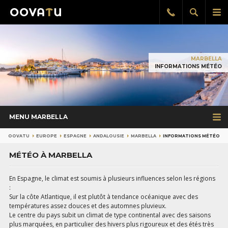
Afficher
Aff
Rappel
gratuit
la
le
recherch
me
pri
MARBELLA
INFORMATIONS MÉTÉO
MENU MARBELLA
OOVATU
EUROPE
ESPAGNE
ANDALOUSIE
MARBELLA
INFORMATIONS MÉTÉO
MÉTÉO À MARBELLA
En Espagne, le climat est soumis à plusieurs influences selon les régions
:
Sur la côte Atlantique, il est plutôt à tendance océanique avec des
températures assez douces et des automnes pluvieux.
Le centre du pays subit un climat de type continental avec des saisons
plus marquées, en particulier des hivers plus rigoureux et des étés très