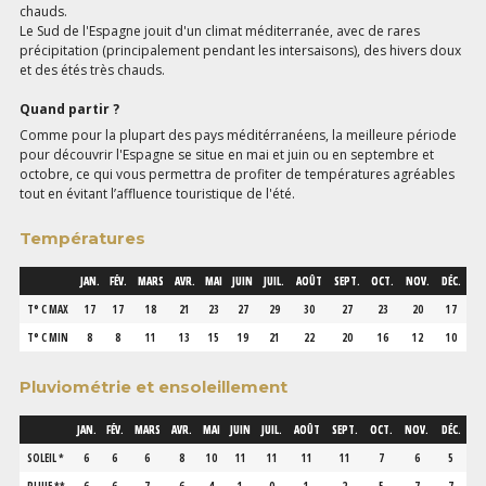
chauds.
Le Sud de l'Espagne jouit d'un climat méditerranée, avec de rares
précipitation (principalement pendant les intersaisons), des hivers doux
et des étés très chauds.
Quand partir ?
Comme pour la plupart des pays méditérranéens, la meilleure période
pour découvrir l'Espagne se situe en mai et juin ou en septembre et
octobre, ce qui vous permettra de profiter de températures agréables
tout en évitant l’affluence touristique de l'été.
Températures
JAN.
FÉV.
MARS
AVR.
MAI
JUIN
JUIL.
AOÛT
SEPT.
OCT.
NOV.
DÉC.
T° C MAX
17
17
18
21
23
27
29
30
27
23
20
17
T° C MIN
8
8
11
13
15
19
21
22
20
16
12
10
Pluviométrie et ensoleillement
JAN.
FÉV.
MARS
AVR.
MAI
JUIN
JUIL.
AOÛT
SEPT.
OCT.
NOV.
DÉC.
SOLEIL *
6
6
6
8
10
11
11
11
11
7
6
5
PLUIE **
6
6
7
6
4
1
0
1
2
5
7
7