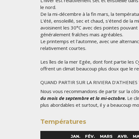
L'hiver est relativement sec et ensoleillé dans 
le nord.
De la mi-décembre à la fin mars, la températ
L'été, ensoleillé, sec et chaud, s'étend de la
avoisinent les 30°C avec des pointes pouvant a
généralement fraîches mais agréables.
Le printemps et l'automne, avec une alternance
relativement courtes.
Les îles de la mer Egée, dont font partie les C
offrent un climat beaucoup plus doux que le re
QUAND PARTIR SUR LA RIVIERA D'ATHENES 
Nous vous recommandons de partir sur la côt
du mois de septembre et la mi-octobre.
Le cli
plus abordables et surtout, il y a beaucoup 
Températures
JAN.
FÉV.
MARS
AVR.
MA