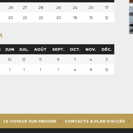
3
26
27
28
26
24
20
17
20
22
22
20
18
15
12
t
I
JUIN
JUIL.
AOÛT
SEPT.
OCT.
NOV.
DÉC.
10
12
11
9
7
4
3
1
1
1
1
4
6
12
LE VOYAGE SUR-MESURE
CONTACTS & PLAN D'ACCÈS