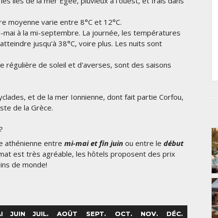
les îles de la mer Egée, pluvieux à l'ouest, et frais dans
ure moyenne varie entre 8°C et 12°C.
 mi-mai à la mi-septembre. La journée, les températures
tteindre jusqu'à 38°C, voire plus. Les nuits sont
 régulière de soleil et d'averses, sont des saisons
yclades, et de la mer Ionnienne, dont fait partie Corfou,
ste de la Grèce.
?
e athénienne entre
mi-mai et fin juin
ou entre le
début
mat est très agréable, les hôtels proposent des prix
moins de monde!
I
JUIN
JUIL.
AOÛT
SEPT.
OCT.
NOV.
DÉC.