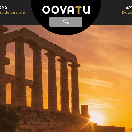
ONS
SA
irs de voyage
Déco
Afficher
Recherche
la
recherche