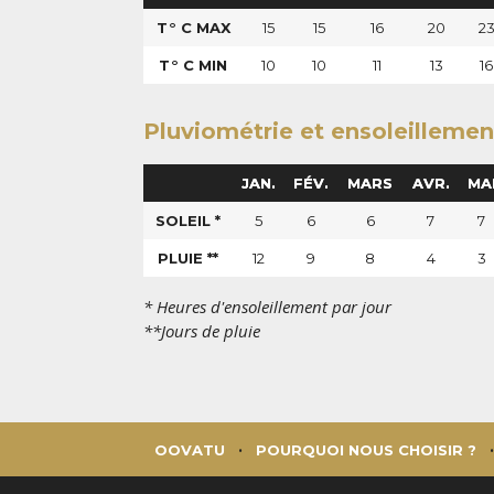
T° C MAX
15
15
16
20
2
T° C MIN
10
10
11
13
16
Pluviométrie et ensoleillemen
JAN.
FÉV.
MARS
AVR.
MA
SOLEIL *
5
6
6
7
7
PLUIE **
12
9
8
4
3
* Heures d'ensoleillement par jour
**Jours de pluie
OOVATU
POURQUOI NOUS CHOISIR ?