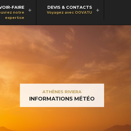
VOIR-FAIRE
DEVIS & CONTACTS
uvrez notre
Voyagez avec OOVATU
expertise
ATHÈNES RIVIERA
INFORMATIONS MÉTÉO