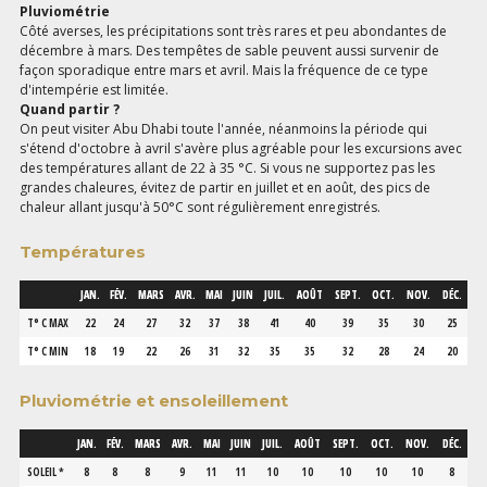
Pluviométrie
Côté averses, les précipitations sont très rares et peu abondantes de
décembre à mars. Des tempêtes de sable peuvent aussi survenir de
façon sporadique entre mars et avril. Mais la fréquence de ce type
d'intempérie est limitée.
Quand partir ?
On peut visiter Abu Dhabi toute l'année, néanmoins la période qui
s'étend d'octobre à avril s'avère plus agréable pour les excursions avec
des températures allant de 22 à 35 °C. Si vous ne supportez pas les
grandes chaleures, évitez de partir en juillet et en août, des pics de
chaleur allant jusqu'à 50°C sont régulièrement enregistrés.
Températures
JAN.
FÉV.
MARS
AVR.
MAI
JUIN
JUIL.
AOÛT
SEPT.
OCT.
NOV.
DÉC.
T° C MAX
22
24
27
32
37
38
41
40
39
35
30
25
T° C MIN
18
19
22
26
31
32
35
35
32
28
24
20
Pluviométrie et ensoleillement
JAN.
FÉV.
MARS
AVR.
MAI
JUIN
JUIL.
AOÛT
SEPT.
OCT.
NOV.
DÉC.
SOLEIL *
8
8
8
9
11
11
10
10
10
10
10
8