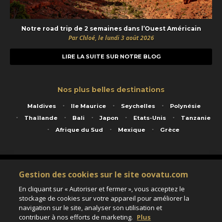
Notre road trip de 2 semaines dans l’Ouest Américain
Par Chloé, le lundi 3 août 2026
LIRE LA SUITE SUR NOTRE BLOG
Nos plus belles destinations
Maldives
Ile Maurice
Seychelles
Polynésie
Thaïlande
Bali
Japon
Etats-Unis
Tanzanie
Afrique du Sud
Mexique
Grèce
Service animé par Nautil Voyages - 22 rue Georges Picquart 75017 Paris - S.A.S
Gestion des cookies sur le site oovatu.com
au capital de 155 696 euros - RCS Paris B 423 671 973 - Code APE 7911Z
Matricule Atout France IM075100020 - Garantie financière Groupama - Agrément IATA
En cliquant sur « Autoriser et fermer », vous acceptez le
n°20-2 4177 1
stockage de cookies sur votre appareil pour améliorer la
Assurance responsabilité civile et professionnelle HISCOX RCP0081066
navigation sur le site, analyser son utilisation et
contribuer à nos efforts de marketing.
Plus