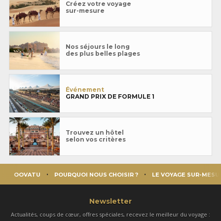
Créez votre voyage
sur-mesure
Nos séjours le long
des plus belles plages
Événement
GRAND PRIX DE FORMULE 1
Trouvez un hôtel
selon vos critères
OOVATU
POURQUOI NOUS CHOISIR ?
LE VOYAGE SUR-MESU
Newsletter
Actualités, coups de cœur, offres spéciales, recevez le meilleur du voyage :