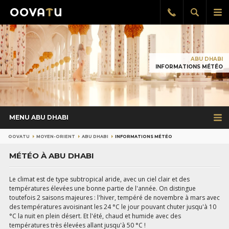
Afficher
Aff
Rappel
gratuit
la
le
recherch
me
pri
ABU DHABI
INFORMATIONS MÉTÉO
MENU ABU DHABI
OOVATU
MOYEN-ORIENT
ABU DHABI
INFORMATIONS MÉTÉO
MÉTÉO À ABU DHABI
Le climat est de type subtropical aride, avec un ciel clair et des
températures élevées une bonne partie de l'année. On distingue
toutefois 2 saisons majeures : l'hiver, tempéré de novembre à mars avec
des températures avoisinant les 24 °C le jour pouvant chuter jusqu'à 10
°C la nuit en plein désert. Et l'été, chaud et humide avec des
températures très élevées allant jusqu'à 50 °C !