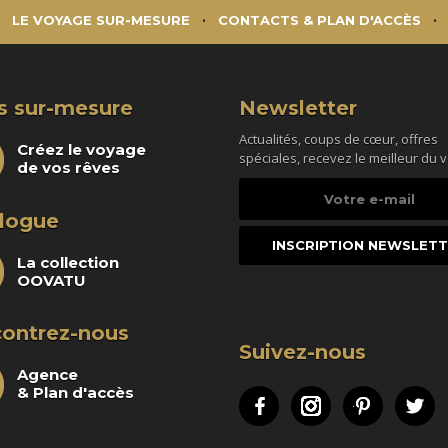
LE VOYAGE SUR-MESURE
CONTACTS & PLAN D'ACCÈS
s sur-mesure
Newsletter
Actualités, coups de cœur, offres
Créez le voyage
spéciales, recevez le meilleur du 
de vos rêves
Votre
e-
logue
mail
La collection
OOVATU
ontrez-nous
Suivez-nous
Agence
& Plan d'accès
Facebook
Instagram
Pinteres
Tw