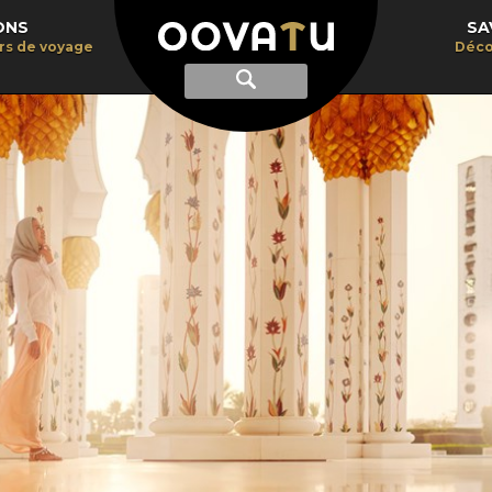
ONS
SA
irs de voyage
Déco
Afficher
Recherche
la
recherche