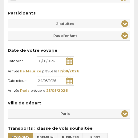
Participants
Adulte(s)
Enfant(s)
2 adultes
Pas d'enfant
Date de votre voyage
Date aller :
Arrivée
Ile Maurice
prévue le
17/08/2026
Date retour :
Arrivée
Paris
prévue le
25/08/2026
Ville de départ
Paris
Transports : classe de vols souhaitée
ECONOMY
PREMIUM
BUSINESS
FIRST