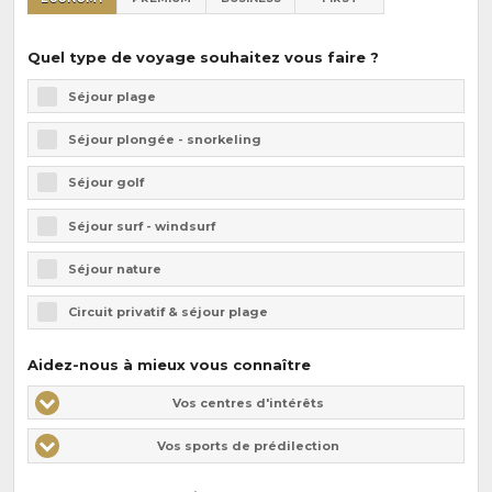
Quel type de voyage souhaitez vous faire ?
Séjour plage
Séjour plongée - snorkeling
Séjour golf
Séjour surf - windsurf
Séjour nature
Circuit privatif & séjour plage
Aidez-nous à mieux vous connaître
Vos
Vos
Vos centres d'intérêts
centres
centres
Vos sports de prédilection
d'intérêts
d'intérêts