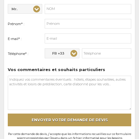
Mr.
Civilité* :
Nom* :
Prénom* :
E-mail* :
FR +33
Téléphone* :
Vos commentaires et souhaits particuliers
Vos
commentaires
et
souhaits
particuliers
ENVOYER VOTRE DEMANDE DE DEVIS
Par cette demande de devis, j'accepte que les informations recueillies sur ce formulaire
soient enregistrées par Oovatu dans un fichier informatisé pour les besoins