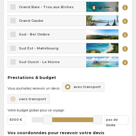
Grand Baie - Trou aux Biches
Grand Gaube
Sud - Bel Ombre
Sud Est - Mahébourg
Sud Ouest - Le Morne
Prestations & budget
avec transport
Vous souhaitez recevoir un devis :
sans transport
Votre budget global pour ce voyage :
6000 €
pas de
limite
Vos coordonnées pour recevoir votre devis