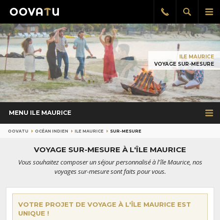
Afficher
Aff
Rappel
gratuit
la
le
recherch
me
pri
ILE MAURICE
VOYAGE SUR-MESURE
MENU ILE MAURICE
OOVATU
OCÉAN INDIEN
ILE MAURICE
SUR-MESURE
VOYAGE SUR-MESURE À L'ÎLE MAURICE
Vous souhaitez composer un séjour personnalisé à l'île Maurice, nos
voyages sur-mesure sont faits pour vous.
VOTRE PROJET DE VOYAGE À L'ÎLE MAURICE EST
UNIQUE !