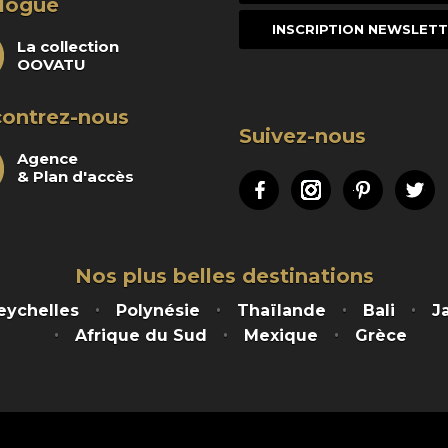
logue
mail
La collection
OOVATU
ontrez-nous
Suivez-nous
Agence
& Plan d'accès
Facebook
Instagram
Pinteres
Tw
Nos plus belles destinations
eychelles
Polynésie
Thaïlande
Bali
J
Afrique du Sud
Mexique
Grèce