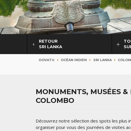
RETOUR
TO
SRI LANKA
SU
OOVATU
OCÉAN INDIEN
SRI LANKA
COLO
MONUMENTS, MUSÉES & L
COLOMBO
Découvrez notre sélection des spots les plus
organiser pour vous des journées de visites 