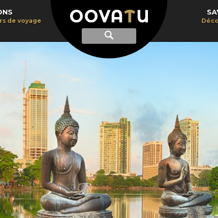
ONS
SA
irs de voyage
Déco
Afficher
Recherche
la
recherche