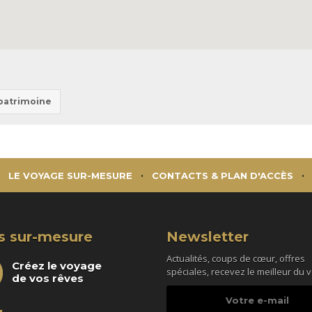
 patrimoine
LE VOYAGE SUR-MESURE
CONTACTS & PLAN D'ACCÈS
s sur-mesure
Newsletter
Actualités, coups de cœur, offres
Créez le voyage
spéciales, recevez le meilleur du 
de vos rêves
Votre
e-