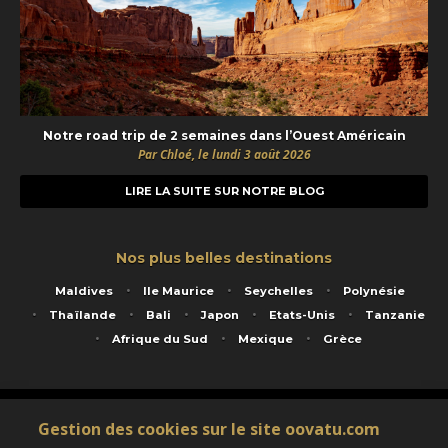
Notre road trip de 2 semaines dans l’Ouest Américain
Par Chloé, le lundi 3 août 2026
LIRE LA SUITE SUR NOTRE BLOG
Nos plus belles destinations
Maldives
Ile Maurice
Seychelles
Polynésie
Thaïlande
Bali
Japon
Etats-Unis
Tanzanie
Afrique du Sud
Mexique
Grèce
Service animé par Nautil Voyages - 22 rue Georges Picquart 75017 Paris - S.A.S
Gestion des cookies sur le site oovatu.com
au capital de 155 696 euros - RCS Paris B 423 671 973 - Code APE 7911Z