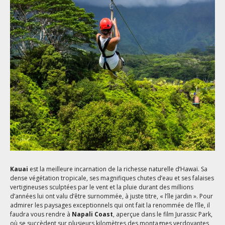
Kauai
est la meilleure incarnation de la richesse naturelle d’Hawaï. Sa
dense végétation tropicale, ses magnifiques chutes d’eau et ses falaises
vertigineuses sculptées par le vent et la pluie durant des millions
d’années lui ont valu d’être surnommée, à juste titre, « l’île jardin ». Pour
admirer les paysages exceptionnels qui ont fait la renommée de l’île, il
faudra vous rendre à
Napali Coast
, aperçue dans le film Jurassic Park,
où se succèdent sur plusieurs kilomètres des montagnes verdoyantes