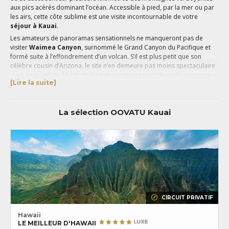
aux pics acérés dominant l’océan. Accessible à pied, par la mer ou par
les airs, cette côte sublime est une visite incontournable de votre
séjour à Kauai
.
Les amateurs de panoramas sensationnels ne manqueront pas de
visiter
Waimea Canyon
, surnommé le Grand Canyon du Pacifique et
formé suite à l’effondrement d’un volcan. S’il est plus petit que son
célèbre cousin d’Arizona, le site n’en demeure pas moins spectaculaire
avec sa gorge de 16 Km de long et ses montagnes de couleurs rouge,
[Lire la suite]
jaune et ocre offrant un contraste saisissant avec la verdure dominant
le reste de Kauai.
Plus paisible que
Big Island
et
Oahu
, la plus occidentale des îles de
La sélection OOVATU Kauai
l’archipel séduit également par ses plages paradisiaques qui raviront
aussi bien les voyageurs en quête de tranquillité que les surfeurs à la
recherche de la vague parfaite.
CIRCUIT PRIVATIF
Hawaii
LE MEILLEUR D'HAWAII