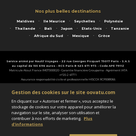
Nos plus belles destinations
Maldives
Ile Maurice
Seychelles
Polynésie
Thaïlande
Bali
Japon
Etats-Unis
Tanzanie
Afrique du Sud
Mexique
Grèce
Service animé par Nautil Voyages - 22 rue Georges Picquart 75017 Paris - S.A.S
au capital de 155 696 euros - RCS Paris B 423 671 973 - Code APE 7911Z
Matricule Atout France IM075100020 - Garantie financière Groupama - Agrément IATA
n°20-2 4177 1
Assurance responsabilité civile et professionnelle HISCOX RCP0081066
Gestion des cookies sur le site oovatu.com
En cliquant sur « Autoriser et fermer », vous acceptez le
stockage de cookies sur votre appareil pour améliorer la
Paramètres des cookies
navigation sur le site, analyser son utilisation et
contribuer à nos efforts de marketing.
Plus
d'informations