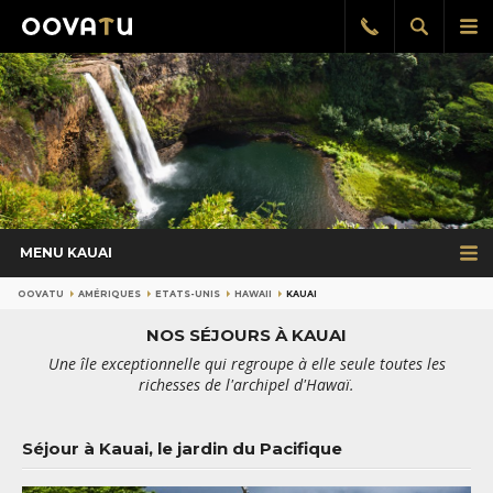
Afficher
Aff
Rappel
gratuit
la
le
recherch
me
pri
MENU KAUAI
OOVATU
AMÉRIQUES
ETATS-UNIS
HAWAII
KAUAI
NOS SÉJOURS À KAUAI
Une île exceptionnelle qui regroupe à elle seule toutes les
richesses de l'archipel d'Hawaï.
Séjour à Kauai, le jardin du Pacifique