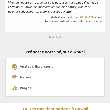
Vivez un voyage extraordinaire à la découverte des plus belles îles de
P
l'archipel d'Hawaii. Un itinéraire qui combine nature, culture et
e
aventure, idéal pour un premier voyage à Hawaï.
a
10900 €
Itinéraire à partir de
/pers
hébergements et repas selon programme
Préparez votre séjour à Kauai
Visites & Excursions
Nature
Plages
Toutes nos destinations à Hawaii