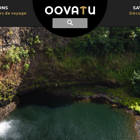
ONS
SA
irs de voyage
Déco
Afficher
Recherche
la
recherche