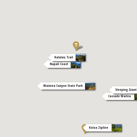
Kalalau Trail
Napali Coast
Waimea Canyon State Park
Sleeping Giant
Cascade Wailea
Koloa Zipline