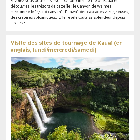
Envolez-vous pour un survol exceptionnel de l'île de Kauai et
découvrez les trésors de cette île : le Canyon de Waimea,
surnommé le "grand canyon" d'Hawaï, des cascades vertigineuses,
des cratères volcaniques... L'île révèle toute sa splendeur depuis
les airs !
Visite des sites de tournage de Kauai (en
anglais, lundi/mercredi/samedi)