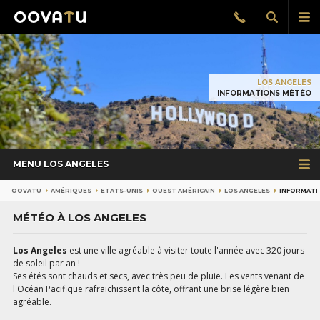
Afficher
Aff
Rappel
gratuit
la
le
recherch
me
pri
LOS ANGELES
INFORMATIONS MÉTÉO
MENU LOS ANGELES
OOVATU
AMÉRIQUES
ETATS-UNIS
OUEST AMÉRICAIN
LOS ANGELES
INFORMATI
MÉTÉO À LOS ANGELES
Los Angeles
est une ville agréable à visiter toute l'année avec 320 jours
de soleil par an !
Ses étés sont chauds et secs, avec très peu de pluie. Les vents venant de
l'Océan Pacifique rafraichissent la côte, offrant une brise légère bien
agréable.