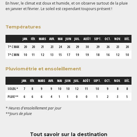
En hiver, le climat est doux et humide, et on observe surtout de la pluie
en janvier et février. Le soleil est cependant toujours présent !
Températures
JAN.
FÉV.
MARS
AVR.
MAI
JUIN
JUIL.
AOÛT
SEPT.
OCT.
NOV.
DÉC.
T° C MAX
20
20
21
23
24
26
29
30
29
26
23
20
T° C MIN
10
11
12
13
15
17
19
19
18
16
12
10
Pluviométrie et ensoleillement
JAN.
FÉV.
MARS
AVR.
MAI
JUIN
JUIL.
AOÛT
SEPT.
OCT.
NOV.
DÉC.
SOLEIL *
7
8
9
9
10
10
12
11
10
9
8
8
PLUIE **
6
6
6
4
1
1
0
0
1
2
3
5
* Heures d'ensoleillement par jour
**Jours de pluie
Tout savoir sur la destination