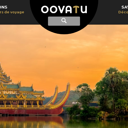
ONS
SA
irs de voyage
Déco
Afficher
Recherche
la
recherche