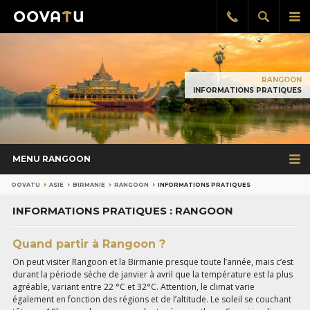
Afficher
Aff
Rappel
gratuit
la
le
recherch
me
pri
RANGOON
INFORMATIONS PRATIQUES
MENU RANGOON
OOVATU
ASIE
BIRMANIE
RANGOON
INFORMATIONS PRATIQUES
INFORMATIONS PRATIQUES : RANGOON
Quand partir à Rangoon ?
On peut visiter Rangoon et la Birmanie presque toute l’année, mais c’est
durant la période sèche de janvier à avril que la température est la plus
agréable, variant entre 22 °C et 32°C. Attention, le climat varie
également en fonction des régions et de l’altitude. Le soleil se couchant