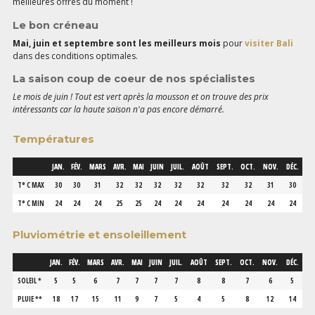
meilleures offres du moment !
Le bon créneau
Mai, juin et septembre sont les meilleurs mois
pour
visiter Bali
dans des conditions optimales.
La saison coup de coeur de nos spécialistes
Le mois de juin !
Tout est vert après la mousson et on trouve des prix
intéressants car la haute saison n'a pas encore démarré.
Températures
JAN.
FÉV.
MARS
AVR.
MAI
JUIN
JUIL.
AOÛT
SEPT.
OCT.
NOV.
DÉC.
T° C MAX
30
30
31
32
32
32
32
32
32
32
31
30
T° C MIN
24
24
24
25
25
24
24
24
24
24
24
24
Pluviométrie et ensoleillement
JAN.
FÉV.
MARS
AVR.
MAI
JUIN
JUIL.
AOÛT
SEPT.
OCT.
NOV.
DÉC.
SOLEIL *
5
5
6
7
7
7
7
8
8
7
6
5
PLUIE **
18
17
15
11
9
7
5
4
5
8
12
14