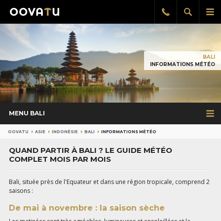
Afficher
Aff
Rappel
gratuit
la
le
recherch
me
pri
BALI
INFORMATIONS MÉTÉO
MENU BALI
OOVATU
ASIE
INDONÉSIE
BALI
INFORMATIONS MÉTÉO
QUAND PARTIR À BALI ? LE GUIDE MÉTÉO
COMPLET MOIS PAR MOIS
Bali, située près de l'Equateur et dans une région tropicale, comprend 2
saisons :
De mai à novembre : la saison sèche