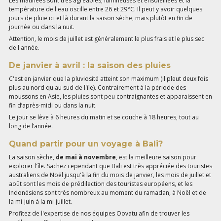
Les matinées sont très agréables, lumineuses et ensoleillées et la
température de l'eau oscille entre 26 et 29°C. Il peut y avoir quelques
jours de pluie ici et là durant la saison sèche, mais plutôt en fin de
journée ou dans la nuit.
Attention, le mois de juillet est généralement le plus frais et le plus sec
de l'année.
De janvier à avril : la saison des pluies
C'est en janvier que la pluviosité atteint son maximum (il pleut deux fois
plus au nord qu'au sud de l'île). Contrairement à la période des
moussons en Asie, les pluies sont peu contraignantes et apparaissent en
fin d’après-midi ou dans la nuit.
Le jour se lève à 6 heures du matin et se couche à 18 heures, tout au
long de l’année.
Quand partir pour un voyage à Bali?
La saison sèche,
de mai à novembre
, est la meilleure saison pour
explorer l'île. Sachez cependant que Bali est très appréciée des touristes
australiens de Noël jusqu'à la fin du mois de janvier, les mois de juillet et
août sont les mois de prédilection des touristes européens, et les
Indonésiens sont très nombreux au moment du ramadan, à Noël et de
la mi-juin à la mi-juillet.
Profitez de l'expertise de nos équipes Oovatu afin de trouver les