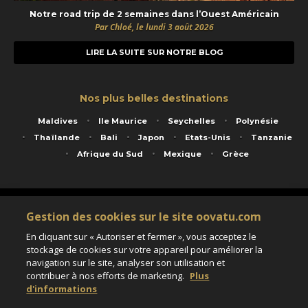
Notre road trip de 2 semaines dans l’Ouest Américain
Par Chloé, le lundi 3 août 2026
LIRE LA SUITE SUR NOTRE BLOG
Nos plus belles destinations
Maldives
Ile Maurice
Seychelles
Polynésie
Thaïlande
Bali
Japon
Etats-Unis
Tanzanie
Afrique du Sud
Mexique
Grèce
Service animé par Nautil Voyages - 22 rue Georges Picquart 75017 Paris - S.A.S
Gestion des cookies sur le site oovatu.com
au capital de 155 696 euros - RCS Paris B 423 671 973 - Code APE 7911Z
Matricule Atout France IM075100020 - Garantie financière Groupama - Agrément IATA
En cliquant sur « Autoriser et fermer », vous acceptez le
n°20-2 4177 1
stockage de cookies sur votre appareil pour améliorer la
Assurance responsabilité civile et professionnelle HISCOX RCP0081066
navigation sur le site, analyser son utilisation et
contribuer à nos efforts de marketing.
Plus
d'informations