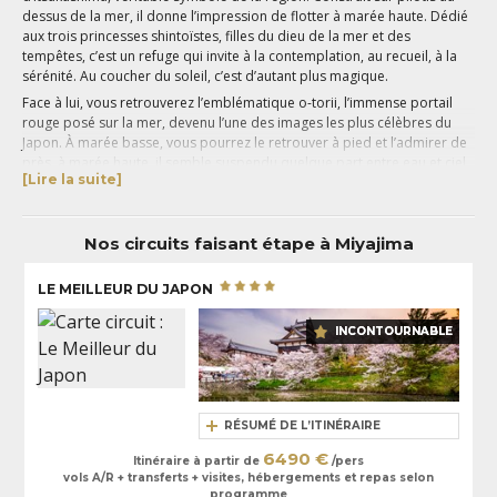
dessus de la mer, il donne l’impression de flotter à marée haute. Dédié
aux trois princesses shintoïstes, filles du dieu de la mer et des
tempêtes, c’est un refuge qui invite à la contemplation, au recueil, à la
sérénité. Au coucher du soleil, c’est d’autant plus magique.
Face à lui, vous retrouverez l’emblématique o-torii, l’immense portail
rouge posé sur la mer, devenu l’une des images les plus célèbres du
Japon. À marée basse, vous pourrez le retrouver à pied et l’admirer de
près, à marée haute, il semble suspendu quelque part entre eau et ciel
[Lire la suite]
et donne vie à des clichés mémorables.
En plus de ses sanctuaires, Miyajima vous émerveillera aussi avec sa
nature généreuse qui enveloppe l’île précieusement. Prenez de la
Nos circuits faisant étape à Miyajima
hauteur au mont Misen, le point culminant de la région d’Hiroshima. Les
sentiers serpentent à travers la forêt boisée, et rejoignent le sommet
qui offre une superbe vue sur les îles de la mer de Seto. Lors de votre
LE MEILLEUR DU JAPON
séjour, ne manquez pas de goûter aux spécialités locales et notamment
aux huîtres et aux momiji manju, ces petits gâteaux de riz fourrés,
INCONTOURNABLE
devenus symboles de l’île.
RÉSUMÉ DE L’ITINÉRAIRE
6490 €
Itinéraire à partir de
/pers
vols A/R + transferts + visites, hébergements et repas selon
programme