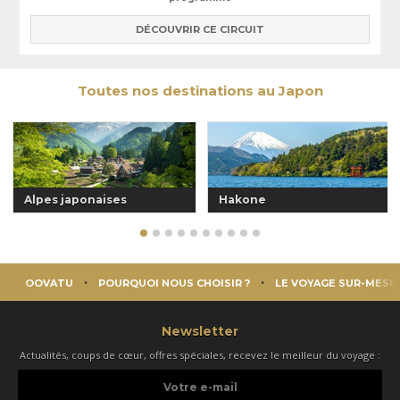
DÉCOUVRIR CE CIRCUIT
Toutes nos destinations au Japon
Alpes japonaises
Hakone
OOVATU
POURQUOI NOUS CHOISIR ?
LE VOYAGE SUR-MESU
Newsletter
Actualités, coups de cœur, offres spéciales, recevez le meilleur du voyage :
Votre