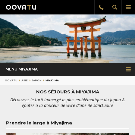
Afficher
Aff
Rappel
gratuit
la
le
recherch
me
pri
MENU MIYAJIMA
OOVATU
ASIE
JAPON
MIYAJIMA
NOS SÉJOURS À MIYAJIMA
Découvrez le torii immergé le plus emblématique du Japon &
goûtez à la douceur de vivre d'une île sanctuaire
Prendre le large à Miyajima