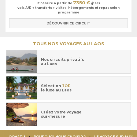
7350 €
Itinéraire à partir de
/pers
vols A/R + transferts + visites, hébergements et repas selon
programme
DÉCOUVRIR CE CIRCUIT
TOUS NOS VOYAGES AU LAOS
Nos circuits privatifs
au Laos
Sélection
TOP
le luxe au Laos
Créez votre voyage
sur-mesure
OOVATU
POURQUOI NOUS CHOISIR ?
LE VOYAGE SUR-MESU