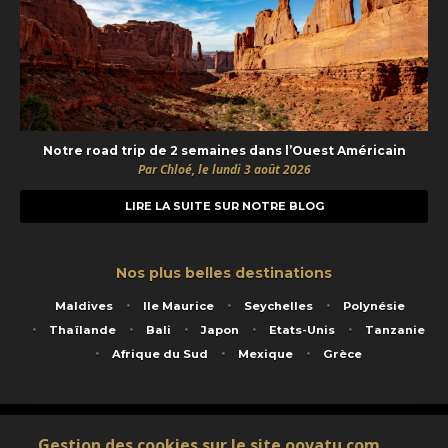
Notre road trip de 2 semaines dans l’Ouest Américain
Par Chloé, le lundi 3 août 2026
LIRE LA SUITE SUR NOTRE BLOG
Nos plus belles destinations
Maldives
Ile Maurice
Seychelles
Polynésie
Thaïlande
Bali
Japon
Etats-Unis
Tanzanie
Afrique du Sud
Mexique
Grèce
Service animé par Nautil Voyages - 22 rue Georges Picquart 75017 Paris - S.A.S
Gestion des cookies sur le site oovatu.com