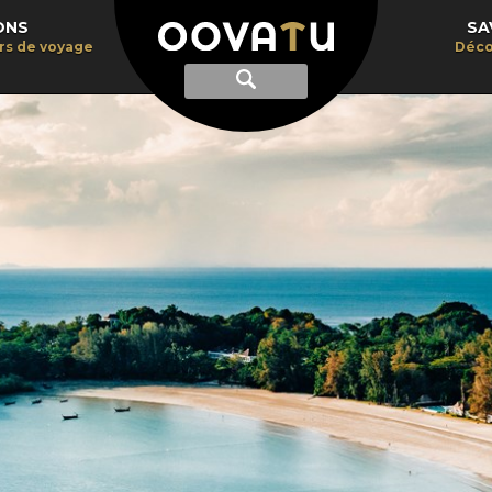
ONS
SA
irs de voyage
Déco
Afficher
Recherche
la
recherche