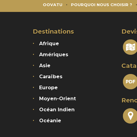
OOVATU
POURQUOI NOUS CHOISIR ?
Destinations
Devi
Afrique
Amériques
Cata
Asie
Caraïbes
Europe
Moyen-Orient
Renc
Océan Indien
Océanie