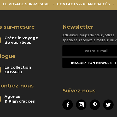
LE VOYAGE SUR-MESURE
CONTACTS & PLAN D'ACCÈS
s sur-mesure
Newsletter
Actualités, coups de cœur, offres
Créez le voyage
spéciales, recevez le meilleur du 
de vos rêves
Votre
e-
logue
mail
La collection
OOVATU
ontrez-nous
Suivez-nous
Agence
& Plan d'accès
Facebook
Instagram
Pinteres
Tw