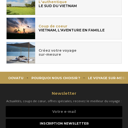
L'authentique
LE SUD DU VIETNAM
Coup de coeur
VIETNAM, L'AVENTURE EN FAMILLE
Créez votre voyage
sur-mesure
OOVATU
POURQUOI NOUS CHOISIR ?
LE VOYAGE SUR-MESU
Newsletter
Actualités, coups de cœur, offres spéciales, recevez le meilleur du voyage :
Votre
e-
mail