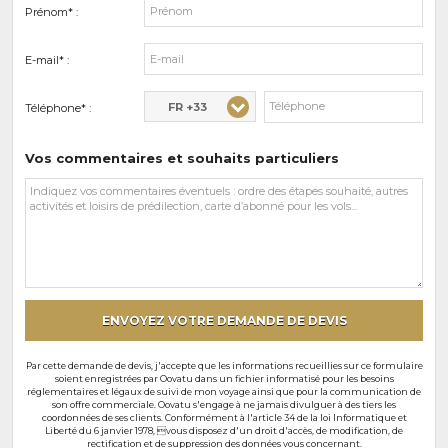
Prénom* :
E-mail* :
FR +33
Téléphone* :
Vos commentaires et souhaits particuliers
Vos
commentaires
et
souhaits
particuliers
ENVOYEZ VOTRE DEMANDE DE DEVIS
Par cette demande de devis, j'accepte que les informations recueillies sur ce formulaire
soient enregistrées par Oovatu dans un fichier informatisé pour les besoins
réglementaires et légaux de suivi de mon voyage ainsi que pour la communication de
son offre commerciale. Oovatu s'engage à ne jamais divulguer à des tiers les
coordonnées de ses clients. Conformément à l'article 34 de la loi Informatique et
Liberté du 6 janvier 1978, vous disposez d'un droit d'accès, de modification, de
rectification et de suppression des données vous concernant.