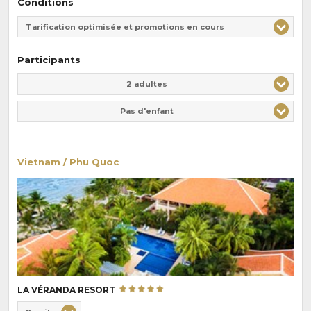
Conditions
Tarification optimisée et promotions en cours
Participants
Adulte(s)
Enfant(s)
2 adultes
Pas d'enfant
Vietnam / Phu Quoc
LA VÉRANDA RESORT
Choix