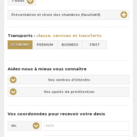
7 nuits
de
Durée
la
Présentation et choix des chambres (facultatif)
:
pension
:
Transports :
classe, services et transferts
ECONOMY
PREMIUM
BUSINESS
FIRST
Aidez-nous à mieux vous connaître
Vos
Vos centres d'intérêts
centres
Vos
Vos sports de prédilection
d'intérêts
sports
de
prédilections
Vos coordonnées pour recevoir votre devis
Mr.
Civilité* :
Nom* :