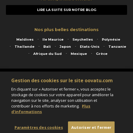
LIRE LA SUITE SUR NOTRE BLOG
Nos plus belles destinations
Maldives
Ile Maurice
Seychelles
Polynésie
Thaïlande
Bali
Japon
Etats-Unis
Tanzanie
Afrique du Sud
Mexique
Grèce
Service animé par Nautil Voyages - 22 rue Georges Picquart 75017 Paris - S.A.S
Gestion des cookies sur le site oovatu.com
au capital de 155 696 euros - RCS Paris B 423 671 973 - Code APE 7911Z
Matricule Atout France IM075100020 - Garantie financière Groupama - Agrément IATA
En cliquant sur « Autoriser et fermer », vous acceptez le
n°20-2 4177 1
stockage de cookies sur votre appareil pour améliorer la
Assurance responsabilité civile et professionnelle HISCOX RCP0081066
navigation sur le site, analyser son utilisation et
contribuer à nos efforts de marketing.
Plus
d'informations
Paramètres des cookies
Paramètres des cookies
Autoriser et fermer