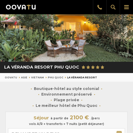
Afficher
Aff
Rappel
gratuit
la
le
recherch
me
pri
LA VÉRANDA RESORT PHU QUOC
OOVATU
ASIE
VIETNAM
PHU QUOC
LA VÉRANDA RESORT
Boutique-hôtel au style colonial
Environnement préservé
Plage privée
Le meilleur hôtel de Phu Quoc
2100 €
Séjour
à partir de
/pers
vols A/R + transferts + 7 nuits (petit déjeuner)