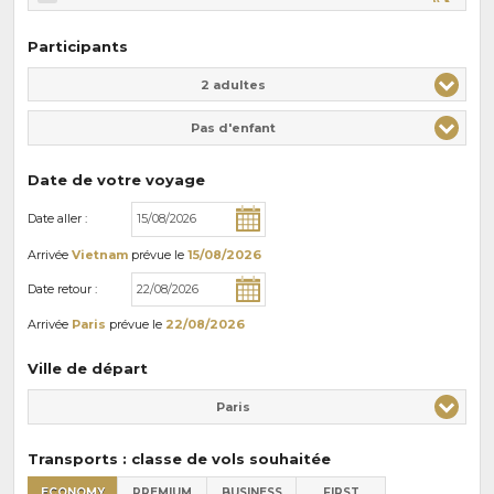
Participants
Adulte(s)
Enfant(s)
2 adultes
Pas d'enfant
Date de votre voyage
Date aller :
Arrivée
Vietnam
prévue le
15/08/2026
Date retour :
Arrivée
Paris
prévue le
22/08/2026
Ville de départ
Paris
Transports : classe de vols souhaitée
ECONOMY
PREMIUM
BUSINESS
FIRST