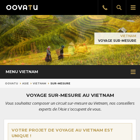
Afficher
Aff
Rappel
gratuit
la
le
recherch
me
pri
VIETNAM
VOYAGE SUR-MESURE
MENU VIETNAM
OOVATU
ASIE
VIETNAM
SUR-MESURE
VOYAGE SUR-MESURE AU VIETNAM
Vous souhaitez composer un circuit sur-mesure au Vietnam, nos conseillers
experts de l'Asie s'occupent de vous.
VOTRE PROJET DE VOYAGE AU VIETNAM EST
UNIQUE !