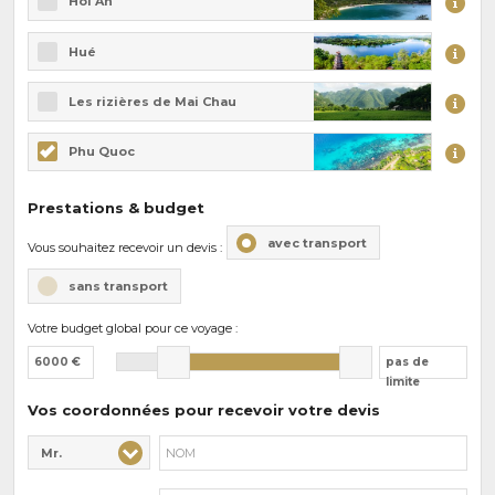
Hoi An
Hué
Les rizières de Mai Chau
Phu Quoc
Prestations & budget
avec transport
Vous souhaitez recevoir un devis :
sans transport
Votre budget global pour ce voyage :
6000 €
pas de
limite
Vos coordonnées pour recevoir votre devis
Mr.
Civilité* :
Nom* :