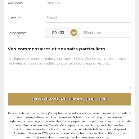
Prénom* :
E-mail* :
FR +33
Téléphone* :
Vos commentaires et souhaits particuliers
Vos
commentaires
et
souhaits
particuliers
ENVOYER VOTRE DEMANDE DE DEVIS
Par cette demande de devis, j'accepte que les informations recueillies sur ce formulaire
soient enregistrées par Oovatu dans un fichier informatisé pour les besoins
réglementaires et légaux de suivi de mon voyage ainsi que pour la communication de
son offre commerciale. Oovatu s'engage à ne jamais divulguer à des tiers les
coordonnées de ses clients. Conformément à l'article 34 de la loi Informatique et
Liberté du 6 janvier 1978, vous disposez d'un droit d'accès, de modification, de
rectification et de suppression des données vous concernant.