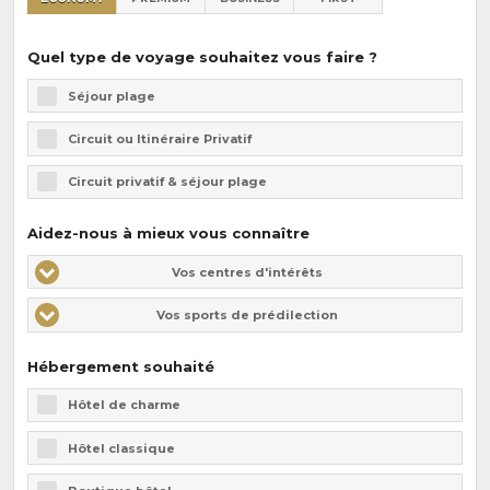
Quel type de voyage souhaitez vous faire ?
Séjour plage
Circuit ou Itinéraire Privatif
Circuit privatif & séjour plage
Aidez-nous à mieux vous connaître
Vos
Vos
Vos centres d'intérêts
centres
centres
Vos sports de prédilection
d'intérêts
d'intérêts
Hébergement souhaité
Hôtel de charme
Hôtel classique