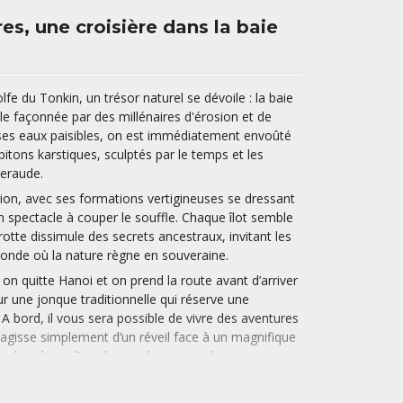
s, une croisière dans la baie
e du Tonkin, un trésor naturel se dévoile : la baie
e façonnée par des millénaires d'érosion et de
ses eaux paisibles, on est immédiatement envoûté
itons karstiques, sculptés par le temps et les
eraude.
ion, avec ses formations vertigineuses se dressant
un spectacle à couper le souffle. Chaque îlot semble
otte dissimule des secrets ancestraux, invitant les
onde où la nature règne en souveraine.
 on quitte Hanoi et on prend la route avant d’arriver
r une jonque traditionnelle qui réserve une
 A bord, il vous sera possible de vivre des aventures
 s’agisse simplement d’un réveil face à un magnifique
 en kayak ou d’une baignade au sein de criques
êche au matin pour savourer de nouveaux délices le
est seulement brisé par le doux clapotis des vagues