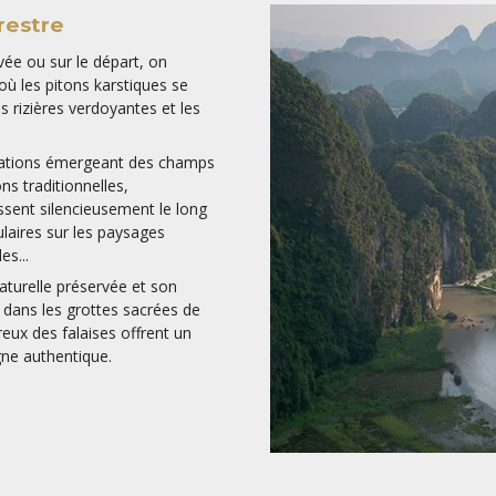
et enveloppe chaque jonque d’u
restre
Précieux joyau du Vietnam, la 
ivée ou sur le départ, on
voyageurs en quête de cette mê
ù les pitons karstiques se
eaux en nombre, c’est pour cela 
 rizières verdoyantes et les
sa croisière, et avant tout, son 
d’Halong, il existe une alternati
facette plus authentique : la b
rmations émergeant des champs
cette baie préservée offre un ref
ns traditionnelles,
sent silencieusement le long
Dans ce sanctuaire préservé, l
laires sur les paysages
une nouvelle découverte. On y e
s...
réalise la véritable essence d’u
à préserver pour les génération
aturelle préservée et son
 dans les grottes sacrées de
ux des falaises offrent un
gne authentique.