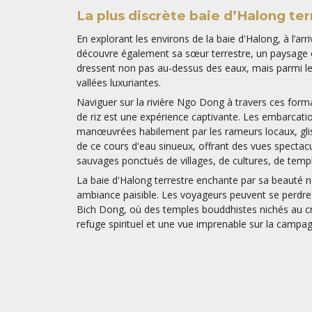
La plus discrète baie d’Halong ter
En explorant les environs de la baie d'Halong, à l’arr
découvre également sa sœur terrestre, un paysage o
dressent non pas au-dessus des eaux, mais parmi les
vallées luxuriantes.
Naviguer sur la rivière Ngo Dong à travers ces fo
de riz est une expérience captivante. Les embarcatio
manœuvrées habilement par les rameurs locaux, glis
de ce cours d'eau sinueux, offrant des vues spectacu
sauvages ponctués de villages, de cultures, de temple
La baie d'Halong terrestre enchante par sa beauté n
ambiance paisible. Les voyageurs peuvent se perdre
Bich Dong, où des temples bouddhistes nichés au cre
refuge spirituel et une vue imprenable sur la campa