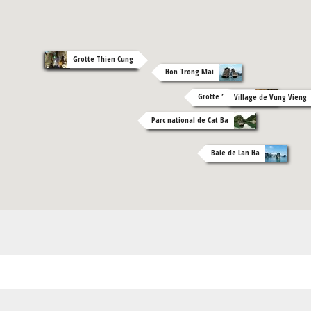
Grotte Thien Cung
Grotte de Dau Go
Hon Trong Mai
Grotte Sung Sot
Village de Vung Vieng
Parc national de Cat Ba
Baie de Lan Ha