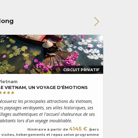
along
CIRCUIT PRIVATIF
Vietnam
Vietnam
LE VIETNAM, UN VOYAGE D'ÉMOTIONS
VIETNAM,
Croisière i
écouvrez les principales attractions du Vietnam,
capitale, at
es paysages verdoyants, ses villes historiques, ses
paradisiaqu
illages authentiques et l'accueil chaleureux de ses
famille lors
abitants lors d'un voyage inoubliable.
activités lud
4145 €
Itinéraire à partir de
/pers
visites, hébergements et repas selon programme
vols A/