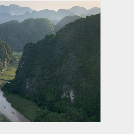
ne sérénité certaine.
baie d'Halong attire naturellement de nombreux
me beauté. Les bateaux de croisière sillonnent ses
qu’il est particulièrement important de bien choisir
itinéraire. Au parcours traditionnel dans la baie
ve plus discrète, mais tout aussi belle, avec une
aie de Lan Ha. Appartenant au même parc naturel,
uge à l'abri de l'afflux touristique.
e temps semble suspendu, et chaque instant devient
xplore une beauté brute, intacte. C'est là que l'on
n voyage dans la baie d'Halong : un héritage précieux
s futures.