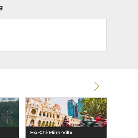
g
Hô-Chi-Minh-Ville
Hoi An