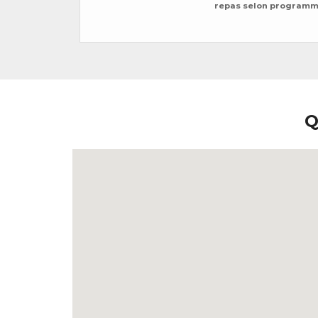
repas selon program
Q