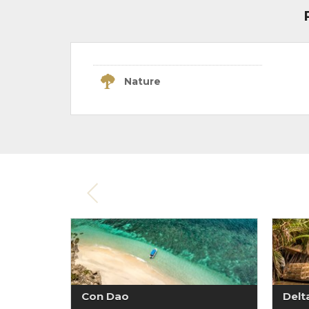
Nature
Con Dao
Delt