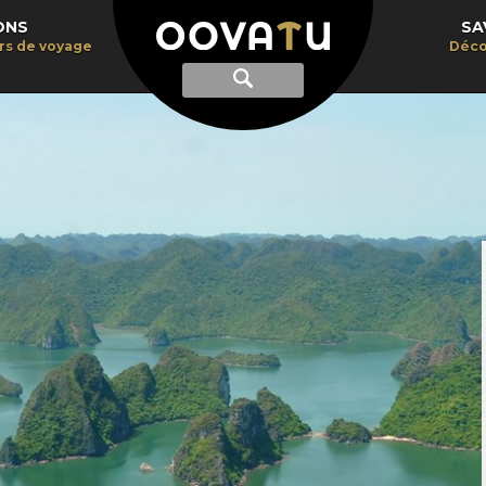
ONS
SA
irs de voyage
Déco
Afficher
Recherche
la
recherche