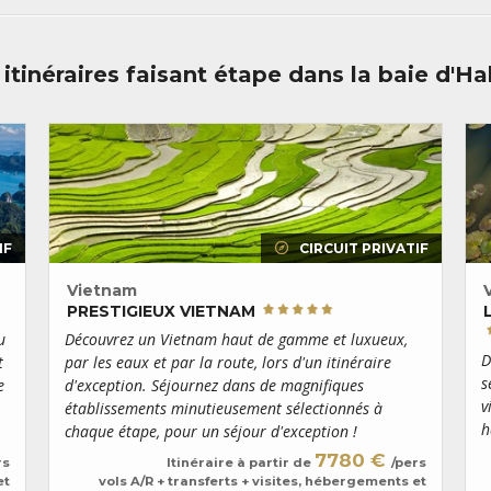
itinéraires faisant étape dans la baie d'H
IF
CIRCUIT PRIVATIF
Vietnam
PRESTIGIEUX VIETNAM
u
Découvrez un Vietnam haut de gamme et luxueux,
D
t
par les eaux et par la route, lors d'un itinéraire
s
e
d'exception. Séjournez dans de magnifiques
v
établissements minutieusement sélectionnés à
h
chaque étape, pour un séjour d'exception !
7780 €
rs
Itinéraire à partir de
/pers
et
vols A/R + transferts + visites, hébergements et