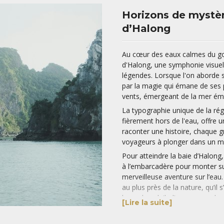
Horizons de mystère
d’Halong
Au cœur des eaux calmes du golf
d'Halong, une symphonie visuell
légendes. Lorsque l'on aborde 
par la magie qui émane de ses p
vents, émergeant de la mer ém
La typographie unique de la rég
fièrement hors de l'eau, offre 
raconter une histoire, chaque gr
voyageurs à plonger dans un m
Pour atteindre la baie d’Halong,
à l’embarcadère pour monter su
merveilleuse aventure sur l’eau.
au plus près de la nature, qu’il
lever du soleil, d’une escapade
[Lire la suite]
préservées, d'une session de p
midi… Par endroits, le silence 