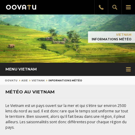
Afficher
Aff
Rappel
gratuit
la
le
recherch
me
pri
VIETNAM
INFORMATIONS MÉTÉO
MENU VIETNAM
OOVATU
ASIE
VIETNAM
INFORMATIONS MÉTÉO
MÉTÉO AU VIETNAM
Le Vietnam est un pays ouvert sur la mer et qui s'étire sur environ 2500
kms du nord au sud. Il est donc rare que le temps soit uniforme sur tout
le territoire. Bien souvent, alors qu'il fait beau dans une région, il pleut
ailleurs. Les saisonnalités sont donc différentes pour chaque région du
pays.