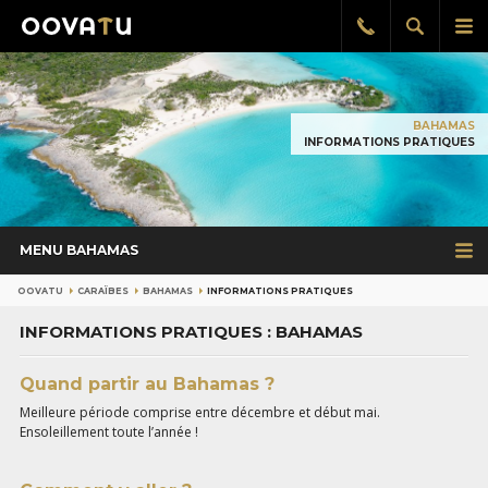
Afficher
Aff
Rappel
gratuit
la
le
recherch
me
pri
BAHAMAS
INFORMATIONS PRATIQUES
MENU BAHAMAS
OOVATU
CARAÏBES
BAHAMAS
INFORMATIONS PRATIQUES
INFORMATIONS PRATIQUES : BAHAMAS
Quand partir au Bahamas ?
Meilleure période comprise entre décembre et début mai.
Ensoleillement toute l’année !