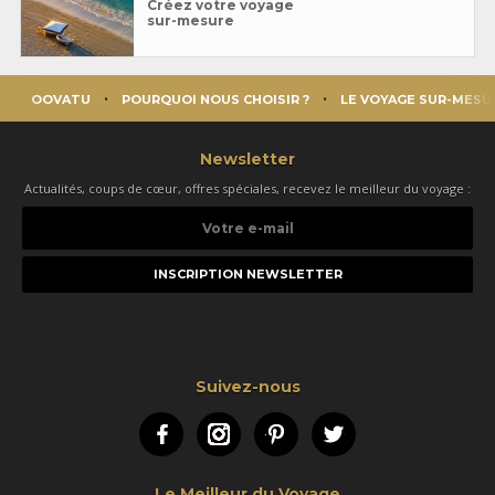
Créez votre voyage
sur-mesure
OOVATU
POURQUOI NOUS CHOISIR ?
LE VOYAGE SUR-MESU
Newsletter
Actualités, coups de cœur, offres spéciales, recevez le meilleur du voyage :
Votre
e-
mail
Suivez-nous
Facebook
Instagram
Pinterest
Twitter
Le Meilleur du Voyage