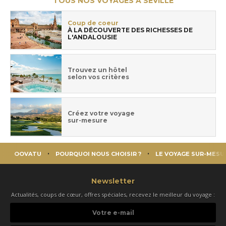
TOUS NOS VOYAGES À SÉVILLE
Coup de coeur
À LA DÉCOUVERTE DES RICHESSES DE
L'ANDALOUSIE
Trouvez un hôtel
selon vos critères
Créez votre voyage
sur-mesure
OOVATU
POURQUOI NOUS CHOISIR ?
LE VOYAGE SUR-MESU
Newsletter
Actualités, coups de cœur, offres spéciales, recevez le meilleur du voyage :
Votre
e-