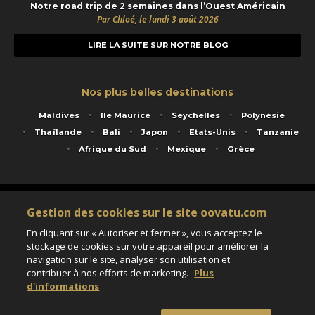
Notre road trip de 2 semaines dans l’Ouest Américain
Par Chloé, le lundi 3 août 2026
LIRE LA SUITE SUR NOTRE BLOG
Nos plus belles destinations
Maldives
Ile Maurice
Seychelles
Polynésie
Thaïlande
Bali
Japon
Etats-Unis
Tanzanie
Afrique du Sud
Mexique
Grèce
Service animé par Nautil Voyages - 22 rue Georges Picquart 75017 Paris - S.A.S
Gestion des cookies sur le site oovatu.com
au capital de 155 696 euros - RCS Paris B 423 671 973 - Code APE 7911Z
Matricule Atout France IM075100020 - Garantie financière Groupama - Agrément IATA
En cliquant sur « Autoriser et fermer », vous acceptez le
n°20-2 4177 1
stockage de cookies sur votre appareil pour améliorer la
Assurance responsabilité civile et professionnelle HISCOX RCP0081066
navigation sur le site, analyser son utilisation et
contribuer à nos efforts de marketing.
Plus
d'informations