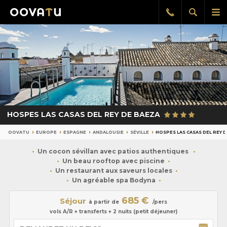
Afficher
Aff
Rappel
gratuit
la
le
recherch
me
pri
HOSPES LAS CASAS DEL REY DE BAEZA
OOVATU
EUROPE
ESPAGNE
ANDALOUSIE
SÉVILLE
HOSPES LAS CASAS DEL REY 
Un cocon sévillan avec patios authentiques
Un beau rooftop avec piscine
Un restaurant aux saveurs locales
Un agréable spa Bodyna
685 €
Séjour
à partir de
/pers
vols A/R + transferts + 2 nuits (petit déjeuner)