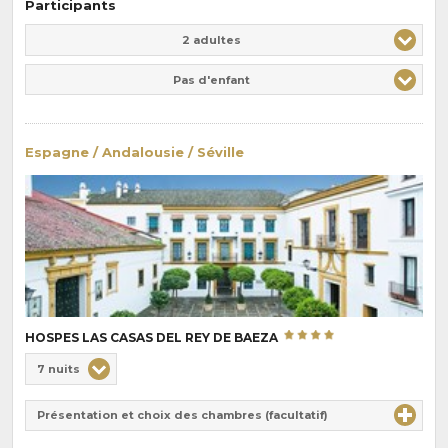
Participants
Adulte(s)
Enfant(s)
2 adultes
Pas d'enfant
Espagne / Andalousie / Séville
HOSPES LAS CASAS DEL REY DE BAEZA
Choix
7 nuits
de
Durée
la
Présentation et choix des chambres (facultatif)
:
pension