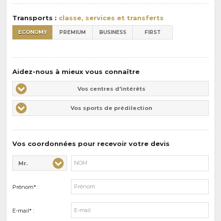
:
Transports :
classe, services et transferts
ECONOMY
PREMIUM
BUSINESS
FIRST
Aidez-nous à mieux vous connaître
Vos
Vos centres d'intérêts
centres
Vos
Vos sports de prédilection
d'intérêts
sports
de
prédilections
Vos coordonnées pour recevoir votre devis
Mr.
Civilité* :
Nom* :
Prénom* :
E-mail* :