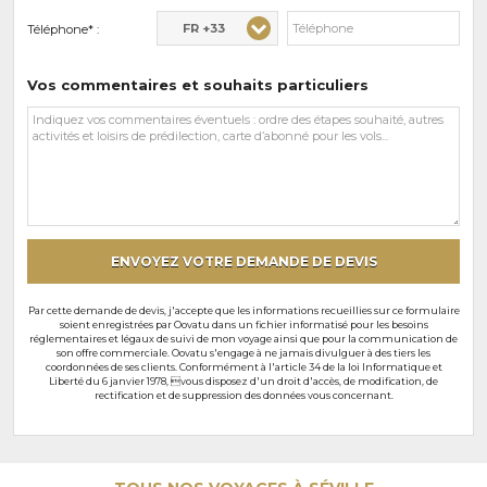
FR +33
Téléphone* :
Vos commentaires et souhaits particuliers
Vos
commentaires
et
souhaits
particuliers
ENVOYEZ VOTRE DEMANDE DE DEVIS
Par cette demande de devis, j'accepte que les informations recueillies sur ce formulaire
soient enregistrées par Oovatu dans un fichier informatisé pour les besoins
réglementaires et légaux de suivi de mon voyage ainsi que pour la communication de
son offre commerciale. Oovatu s'engage à ne jamais divulguer à des tiers les
coordonnées de ses clients. Conformément à l'article 34 de la loi Informatique et
Liberté du 6 janvier 1978, vous disposez d'un droit d'accès, de modification, de
rectification et de suppression des données vous concernant.