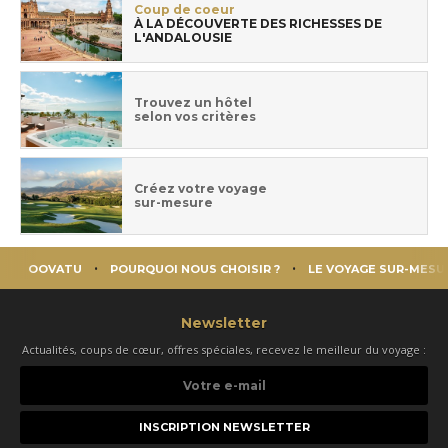
Coup de coeur
À LA DÉCOUVERTE DES RICHESSES DE
L'ANDALOUSIE
Trouvez un hôtel
selon vos critères
Créez votre voyage
sur-mesure
OOVATU
POURQUOI NOUS CHOISIR ?
LE VOYAGE SUR-MESU
Newsletter
Actualités, coups de cœur, offres spéciales, recevez le meilleur du voyage :
Votre
e-
mail