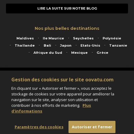
LIRE LA SUITE SUR NOTRE BLOG
Nos plus belles destinations
Maldives
Ile Maurice
Seychelles
Polynésie
Thaïlande
Bali
Japon
Etats-Unis
Tanzanie
Afrique du Sud
Mexique
Grèce
Service animé par Nautil Voyages - 22 rue Georges Picquart 75017 Paris - S.A.S
Gestion des cookies sur le site oovatu.com
au capital de 155 696 euros - RCS Paris B 423 671 973 - Code APE 7911Z
Matricule Atout France IM075100020 - Garantie financière Groupama - Agrément IATA
En cliquant sur « Autoriser et fermer », vous acceptez le
n°20-2 4177 1
stockage de cookies sur votre appareil pour améliorer la
Assurance responsabilité civile et professionnelle HISCOX RCP0081066
navigation sur le site, analyser son utilisation et
contribuer à nos efforts de marketing.
Plus
d'informations
Paramètres des cookies
Paramètres des cookies
Autoriser et fermer