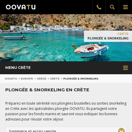
Afficher
Aff
Rappel
gratuit
la
le
recherch
me
pri
CRÈTE
PLONGÉE & SNORKELING
MENU CRÈTE
OOVATU
EUROPE
GRÈCE
CRÈTE
PLONGÉE & SNORKELING
PLONGÉE & SNORKELING EN CRÈTE
Préparez en toute sérénité vos plongées bouteilles ou sorties snorkeling
en Crète avec les spécialistes plongée OOVATU. Ils partagent votre
passion pour les fonds marins et sauront vous indiquer les bonnes
adresses pour réussir votre séjour.
Sommaire et accès rapide