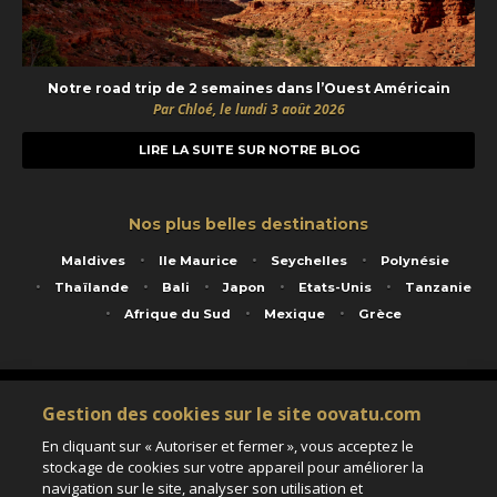
Notre road trip de 2 semaines dans l’Ouest Américain
Par Chloé, le lundi 3 août 2026
LIRE LA SUITE SUR NOTRE BLOG
Nos plus belles destinations
Maldives
Ile Maurice
Seychelles
Polynésie
Thaïlande
Bali
Japon
Etats-Unis
Tanzanie
Afrique du Sud
Mexique
Grèce
Service animé par Nautil Voyages - 22 rue Georges Picquart 75017 Paris - S.A.S
Gestion des cookies sur le site oovatu.com
au capital de 155 696 euros - RCS Paris B 423 671 973 - Code APE 7911Z
Matricule Atout France IM075100020 - Garantie financière Groupama - Agrément IATA
En cliquant sur « Autoriser et fermer », vous acceptez le
n°20-2 4177 1
stockage de cookies sur votre appareil pour améliorer la
Assurance responsabilité civile et professionnelle HISCOX RCP0081066
navigation sur le site, analyser son utilisation et