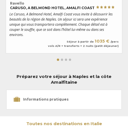
festive qui règne à la Piazetta au coucher de soleil en appréciant un
Ravello
cocktail et séjournez dans des cocons luxueux uniques. Au cours de
CARUSO, A BELMOND HOTEL, AMALFI COAST
votre voyage, ne manquez pas de flâner dans les ruelles pavées
Le Caruso, A Belmond Hotel, Amalfi Coast vous invite à découvrir les
D
ponctuées de maisons traditionnelles, montez à bord du téléférique
beautés de la région de Naples. Un séjour ici sera une expérience
t
pour le Monte Solaro et visitez la
Villa San Michele
et ses jardins
unique qui vous transportera complètement. Chaque détail est à
e
parsemés d’œuvres d’art datant de l’Antiquité. Depuis cette ancienne
couper le souffle, que ce soit dans l’hôtel lui-même ou dans ses
demeure d’écrivain, vous pourrez profiter d’un panorama spectaculaire
environs.
de la péninsule sorrentine, du
Vesuvio
, et de la
côte Amalfitaine
: l’une
1035 €
des plus belles régions d’Italie qui vous tend les bras. Positano, Praiano,
Séjour à partir de
/pers
vols A/R + transferts + 2 nuits (petit déjeuner)
Amalfi… Les villages de pêcheurs accrochés aux collines habillées
d’oliviers, de citronniers, de vignes, se comptent par dizaines. Le long
de ses rives escarpées, les plages enchanteresses se suivent et laissent
rêveur n’importe quel épicurien en quête de nouvelles aventures…
Préparez votre séjour à Naples et la côte
Amalfitaine
Informations pratiques
Toutes nos destinations en Italie