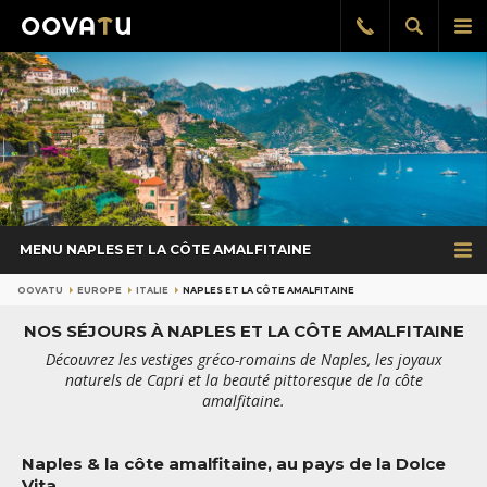
Afficher
Aff
Rappel
gratuit
la
le
recherch
me
pri
MENU NAPLES ET LA CÔTE AMALFITAINE
OOVATU
EUROPE
ITALIE
NAPLES ET LA CÔTE AMALFITAINE
NOS SÉJOURS À NAPLES ET LA CÔTE AMALFITAINE
Découvrez les vestiges gréco-romains de Naples, les joyaux
naturels de Capri et la beauté pittoresque de la côte
amalfitaine.
Naples & la côte amalfitaine, au pays de la Dolce
Vita