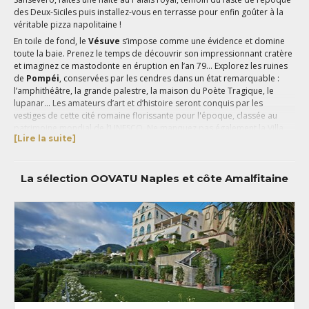
des Deux-Siciles puis installez-vous en terrasse pour enfin goûter à la
véritable pizza napolitaine !
En toile de fond, le
Vésuve
s’impose comme une évidence et domine
toute la baie. Prenez le temps de découvrir son impressionnant cratère
et imaginez ce mastodonte en éruption en l’an 79… Explorez les ruines
de
Pompéi
, conservées par les cendres dans un état remarquable :
l’amphithéâtre, la grande palestre, la maison du Poète Tragique, le
lupanar… Les amateurs d’art et d’histoire seront conquis par les
vestiges de cette cité romaine florissante pour l'époque, classée au
patrimoine mondial de l’UNESCO. Ne manquez pas également la Villa
[Lire la suite]
des Mystères et ses fresques magnifiques, située juste à l’extérieur du
site.
À quelques kilomètres de là,
Sorrente
et des petits villages hauts
La sélection OOVATU Naples et côte Amalfitaine
perchés où il fait bon vivre, se succèdent. Promenez-vous dans les
ruelles serpentant entre les falaises et la végétation de Nerano, l’odeur
des mimosas embaumant l’air selon les saisons. Arrivés au sommet,
vous profiterez d’une superbe vue sur le minuscule archipel Li Galli,
habité autrefois par des sirènes, et
Capri
, la sublime, joignable après
une courte traversée en bateau.
C’est sur cette île aux paysages accidentés, bordée par une mer
limpide, que la
Dolce Vita
prend tout son sens. Longez les côtes à la
recherche de petites criques secrètes, découvrez la
Grotta Azzura
, joyau
naturel incontournable de Capri, laissez-vous aller à l’ambiance plus