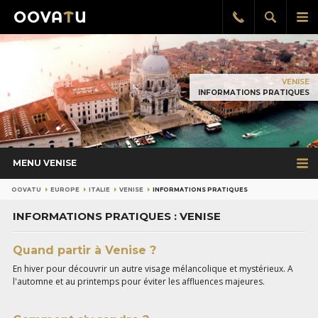
Afficher
Aff
Rappel
gratuit
la
le
recherch
me
pri
VENISE
INFORMATIONS PRATIQUES
MENU VENISE
OOVATU
EUROPE
ITALIE
VENISE
INFORMATIONS PRATIQUES
INFORMATIONS PRATIQUES : VENISE
Quand partir à Venise ?
En hiver pour découvrir un autre visage mélancolique et mystérieux. A
l'automne et au printemps pour éviter les affluences majeures.