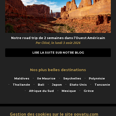
Notre road trip de 2 semaines dans l’Ouest Américain
Par Chloé, le lundi 3 août 2026
LIRE LA SUITE SUR NOTRE BLOG
Nos plus belles destinations
Maldives
Ile Maurice
Seychelles
Polynésie
Thaïlande
Bali
Japon
Etats-Unis
Tanzanie
Afrique du Sud
Mexique
Grèce
Service animé par Nautil Voyages - 22 rue Georges Picquart 75017 Paris - S.A.S
Gestion des cookies sur le site oovatu.com