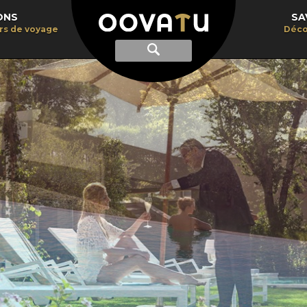
ONS
SA
irs de voyage
Déco
Afficher
Recherche
la
recherche