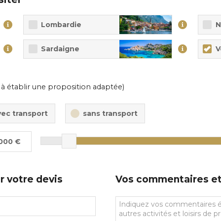
Lombardie
N
Sardaigne
V
 à établir une proposition adaptée)
vec transport
sans transport
000 €
r votre devis
Vos commentaires et 
Vos
commentaires