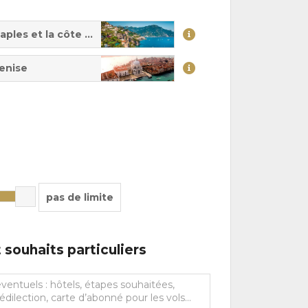
aples et la côte Amalfitaine
enise
pas de limite
souhaits particuliers