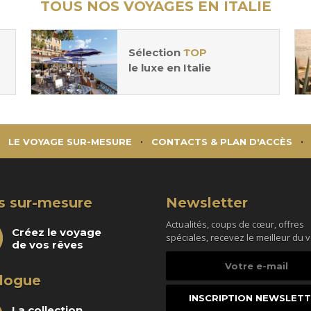
TOUS NOS VOYAGES EN ITALIE
Sélection
TOP
le luxe en Italie
LE VOYAGE SUR-MESURE
CONTACTS & PLAN D'ACCÈS
s sur-mesure
Newsletter
Actualités, coups de cœur, offres
Créez le voyage
spéciales, recevez le meilleur du 
de vos rêves
Votre
e-
logue
mail
La collection