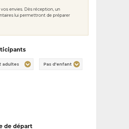
vos envies. Dès réception, un
ntaires lui permettront de préparer
ticipants
te(s)
nt(s)
2 adultes
Pas d'enfant
le de départ