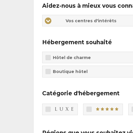
Aidez-nous à mieux vous conn
Vos
Vos
Vos centres d'intérêts
centres
centres
d'intérêts
d'intérêts
Hébergement souhaité
Hôtel de charme
Boutique hôtel
Catégorie d'hébergement
Régions que vous souhaitez vi