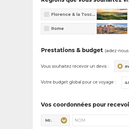
Florence & la Toscane
Rome
Prestations & budget
(aidez-nous
Vous souhaitez recevoir un devis :
a
Votre budget global pour ce voyage :
4
Vos coordonnées pour recevoi
Mr.
Civilité* :
Nom* :