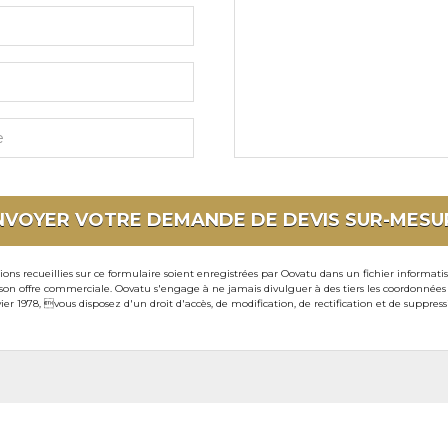
et
souhaits
particuliers
NVOYER VOTRE DEMANDE DE DEVIS
SUR-MESU
ons recueillies sur ce formulaire soient enregistrées par Oovatu dans un fichier informati
 offre commerciale. Oovatu s'engage à ne jamais divulguer à des tiers les coordonnées de 
ier 1978, vous disposez d'un droit d'accès, de modification, de rectification et de suppre