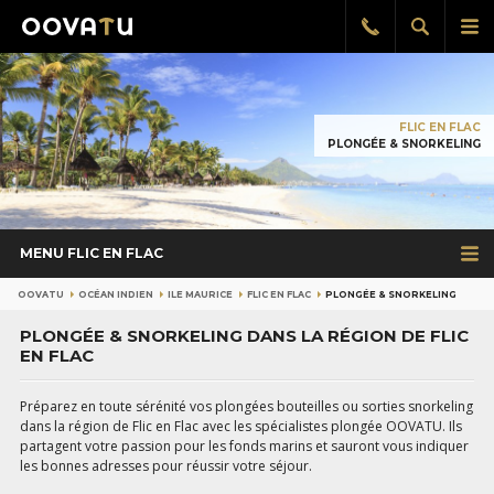
Afficher
Aff
Rappel
gratuit
la
le
recherch
me
pri
FLIC EN FLAC
PLONGÉE & SNORKELING
MENU FLIC EN FLAC
OOVATU
OCÉAN INDIEN
ILE MAURICE
FLIC EN FLAC
PLONGÉE & SNORKELING
PLONGÉE & SNORKELING DANS LA RÉGION DE FLIC
EN FLAC
Préparez en toute sérénité vos plongées bouteilles ou sorties snorkeling
dans la région de Flic en Flac avec les spécialistes plongée OOVATU. Ils
partagent votre passion pour les fonds marins et sauront vous indiquer
les bonnes adresses pour réussir votre séjour.