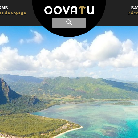
ONS
SA
irs de voyage
Déco
Afficher
Recherche
la
recherche