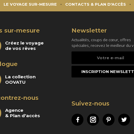
LE VOYAGE SUR-MESURE
CONTACTS & PLAN D'ACCÈS
s sur-mesure
Newsletter
Actualités, coups de cœur, offres
Créez le voyage
spéciales, recevez le meilleur du 
de vos rêves
Votre
e-
logue
mail
La collection
OOVATU
ontrez-nous
Suivez-nous
Agence
& Plan d'accès
Facebook
Instagram
Pinteres
Tw