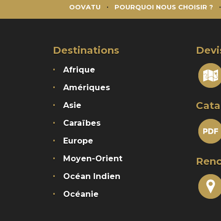
OOVATU
POURQUOI NOUS CHOISIR ?
Destinations
Devi
Afrique
Amériques
Cata
Asie
Caraïbes
Europe
Moyen-Orient
Renc
Océan Indien
Océanie