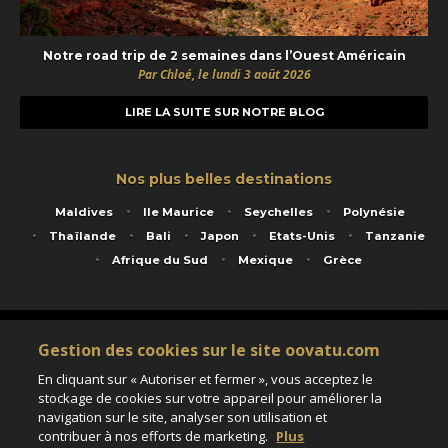
Notre road trip de 2 semaines dans l’Ouest Américain
Par Chloé, le lundi 3 août 2026
LIRE LA SUITE SUR NOTRE BLOG
Nos plus belles destinations
Maldives
Ile Maurice
Seychelles
Polynésie
Thaïlande
Bali
Japon
Etats-Unis
Tanzanie
Afrique du Sud
Mexique
Grèce
Service animé par Nautil Voyages - 22 rue Georges Picquart 75017 Paris - S.A.S
Gestion des cookies sur le site oovatu.com
au capital de 155 696 euros - RCS Paris B 423 671 973 - Code APE 7911Z
Matricule Atout France IM075100020 - Garantie financière Groupama - Agrément IATA
En cliquant sur « Autoriser et fermer », vous acceptez le
n°20-2 4177 1
stockage de cookies sur votre appareil pour améliorer la
Assurance responsabilité civile et professionnelle HISCOX RCP0081066
navigation sur le site, analyser son utilisation et
contribuer à nos efforts de marketing.
Plus