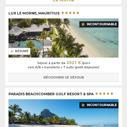
irréprochable, et expériences sur mesure. Elles sont pensées pour les
voyageurs en quête d’excellence. Vous séjournerez entre une montagne
époustouflante, un lagon turquoise et de superbes plages de sable
LUX LE MORNE, MAURITIUS
blanc, parmi les plus belles de l’île ! Villas avec piscine privée, spas de
renom, tables de chef, golf, kitesurf ou plongée… Vivez le véritable luxe
INCONTOURNABLE
d’un voyage au Morne !
RÉSUMÉ
2521 €
Séjour à partir de
/pers
vols A/R + transferts + 7 nuits (petit déjeuner)
DÉCOUVRIR CE SÉJOUR
PARADIS BEACHCOMBER GOLF RESORT & SPA
INCONTOURNABLE