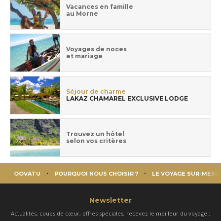
Vacances en famille
au Morne
Voyages de noces
et mariage
Séjour de charme
LAKAZ CHAMAREL EXCLUSIVE LODGE
Trouvez un hôtel
selon vos critères
OOVATU
POURQUOI NOUS CHOISIR ?
LE VOYAGE SUR-MESU
Newsletter
Actualités, coups de cœur, offres spéciales, recevez le meilleur du voyage :