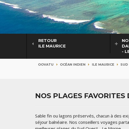
RETOUR
NO
ILE MAURICE
DA
- 
OOVATU
OCÉAN INDIEN
ILE MAURICE
SUD 
NOS PLAGES FAVORITES 
Sable fin ou lagons préservés, chacun à des exi
séjour balnéaire. Nos conseillers voyages part
meilleures plages du Sud Ouest - Le Morne.