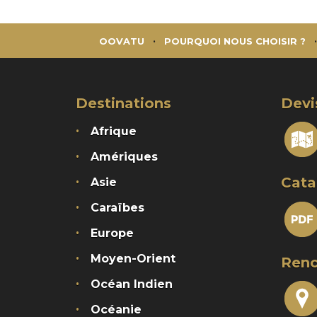
OOVATU
POURQUOI NOUS CHOISIR ?
Destinations
Devi
Afrique
Amériques
Cata
Asie
Caraïbes
Europe
Moyen-Orient
Renc
Océan Indien
Océanie