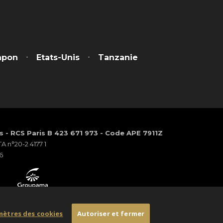
apon
Etats-Unis
Tanzanie
os - RCS Paris B 423 671 973 - Code APE 7911Z
 n°20-2 4177 1
6
mètres des cookies
Autoriser et fermer