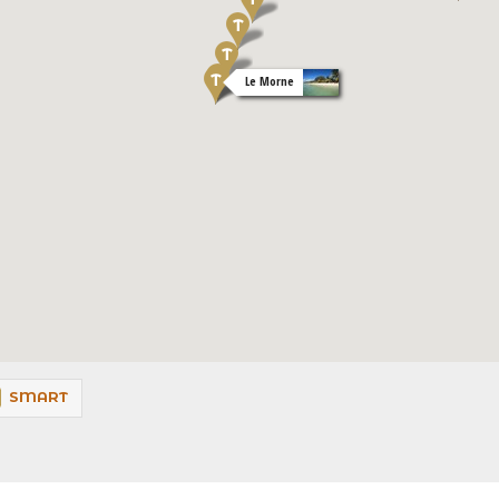
Le Morne
SMART