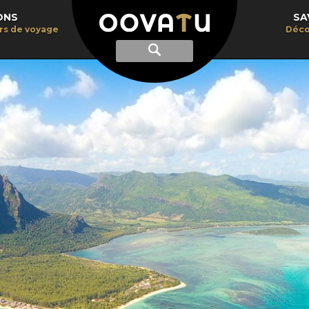
ONS
SA
irs de voyage
Déco
Afficher
Recherche
la
recherche