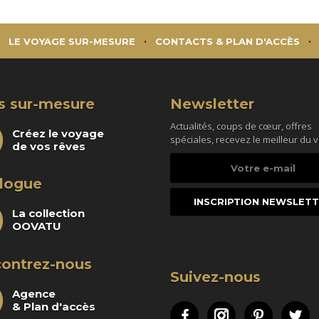
LE VOYAGE SUR-MESURE
CONTACTS & PLAN D'ACCÈS
s sur-mesure
Newsletter
Actualités, coups de cœur, offres
Créez le voyage
spéciales, recevez le meilleur du 
de vos rêves
Votre
e-
logue
mail
La collection
OOVATU
ontrez-nous
Suivez-nous
Agence
& Plan d'accès
Facebook
Instagram
Pinteres
Tw